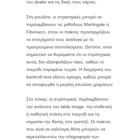
του dealer και τις δικές τους κάρτες.
Στη ρουλέτα, οι στρατηγικές μπορεί να
περιλαμβάνουν τις μεθόδους Martingale ή
Fibonacci, όπου οι παίκτες προσαρμόζουν
τα στοιχήματά τους ανάλογα με τα
προηγούμενα αποτελέσματα. Ωστόσο, είναι
σημαντικό να θυμόμαστε ότι οι στρατηγικές
αυτές δεν εξασφαλίζουν νίκες, καθώς το
παιχνίδι παραμένει τυχαίο. Η διαχείριση του
bankroll είναι εξίσου κρίσιμη, καθώς μπορεί
να αποφευχθεί η μεγάλη απώλεια χρημάτων.
Στο πόκερ, οι στρατηγικές περιλαμβάνουν
την ανάλυση του table image, την επιθετική
ή παθητική στάση στο παιχνίδι και τη
σημασία της θέσης στο τραπέζι. Οι παίκτες
που είναι σε καλύτερη θέση μπορούν να
εκμεταλλευτούν την πληροφορία των