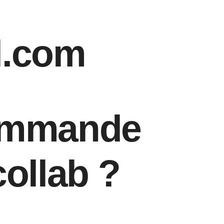
l.com
commande
ollab ?