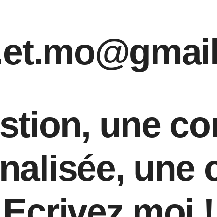
ie.et.mo@gmai
stion, une 
nalisée, une c
Ecrivez moi !