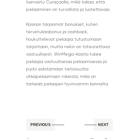
lisensoitu Curaçaolla, mikä takaa, että
pelaaminen on turvallista ja luotettavaa.
Kasinon tarjoamat bonukset, kuten
tervetuliaisbonus ja cashback,
houkuttelevat pelaajia tutustumaan
tarjontaan, mutta nekin on toteutettava
vastuullisesti. WinMega-kasino tukee
pelaajia vastuullisessa pelaamisessa ja
pyrkii edistämään tietoisuutta
uhkapelaamisen riskeistä, mikä on
tärkeää pelaajien hyvinvoinnin kannalta.
PREVIOUS
NEXT