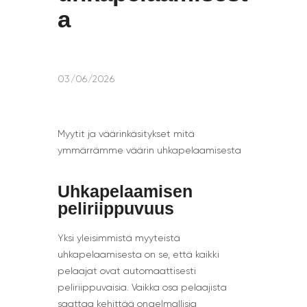
a
03/06/2026
Myytit ja väärinkäsitykset mitä
ymmärrämme väärin uhkapelaamisesta
Uhkapelaamisen
peliriippuvuus
Yksi yleisimmistä myyteistä
uhkapelaamisesta on se, että kaikki
pelaajat ovat automaattisesti
peliriippuvaisia. Vaikka osa pelaajista
saattaa kehittää ongelmallisia