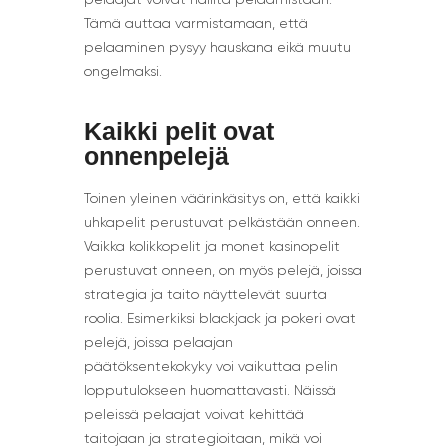
Tämä auttaa varmistamaan, että
pelaaminen pysyy hauskana eikä muutu
ongelmaksi.
Kaikki pelit ovat
onnenpelejä
Toinen yleinen väärinkäsitys on, että kaikki
uhkapelit perustuvat pelkästään onneen.
Vaikka kolikkopelit ja monet kasinopelit
perustuvat onneen, on myös pelejä, joissa
strategia ja taito näyttelevät suurta
roolia. Esimerkiksi blackjack ja pokeri ovat
pelejä, joissa pelaajan
päätöksentekokyky voi vaikuttaa pelin
lopputulokseen huomattavasti. Näissä
peleissä pelaajat voivat kehittää
taitojaan ja strategioitaan, mikä voi