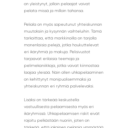
on yleistynyt, jolloin pelaajat voivat
pelata missä ja milloin tahansa.
Peliala on myös sopeutunut yhteiskunnan
muutoksiin ja kysynnän vaihteluihin. Tämä
tarkoittaa, että markkinoilla on tarjolla
monenlaisia pelejä, jotka houkuttelevat
eri ikäryhmiä ja makuja. Pelisivustot
tarjoavat erilaisia teemoja ja
pelimekaniikkoja, jotka voivat kiinnostaa
laajaa yleisöä. Näin ollen uhkapelaaminen
on kehittynyt monipuolisemmaksi ja
yhteiskunnan eri ryhmiä palvelevaksi.
Lisäksi on tärkeää keskustella
vastuullisesta pelaamisesta myös eri
ikäryhmissä. Uhkapelaamisen riskit eivät
rajoitu pelkästään nuoriin, joten on
tärkeää, että jokainen pelaaja ymmärtää