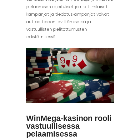
pelaamisen rajoitukset ja riskit. Erilaiset
kampanjat ja tiedotuskampanjat voivat
auttaa tiedon levittämisessä ja
vastuullisten pelitottumusten
edistämisessä.
WinMega-kasinon rooli
vastuullisessa
pelaamisessa