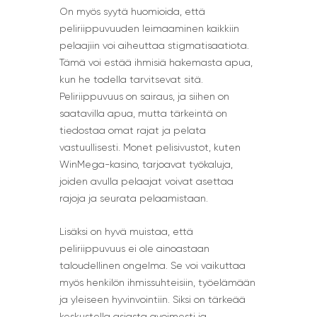
On myös syytä huomioida, että
peliriippuvuuden leimaaminen kaikkiin
pelaajiin voi aiheuttaa stigmatisaatiota.
Tämä voi estää ihmisiä hakemasta apua,
kun he todella tarvitsevat sitä.
Peliriippuvuus on sairaus, ja siihen on
saatavilla apua, mutta tärkeintä on
tiedostaa omat rajat ja pelata
vastuullisesti. Monet pelisivustot, kuten
WinMega-kasino, tarjoavat työkaluja,
joiden avulla pelaajat voivat asettaa
rajoja ja seurata pelaamistaan.
Lisäksi on hyvä muistaa, että
peliriippuvuus ei ole ainoastaan
taloudellinen ongelma. Se voi vaikuttaa
myös henkilön ihmissuhteisiin, työelämään
ja yleiseen hyvinvointiin. Siksi on tärkeää
keskustella asiasta avoimesti ja