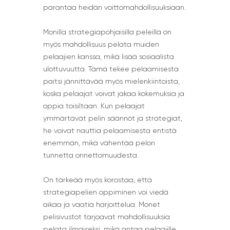
parantaa heidän voittomahdollisuuksiaan.
Monilla strategiapohjaisilla peleillä on
myös mahdollisuus pelata muiden
pelaajien kanssa, mikä lisää sosiaalista
ulottuvuutta. Tämä tekee pelaamisesta
paitsi jännittävää myös mielenkiintoista,
koska pelaajat voivat jakaa kokemuksia ja
oppia toisiltaan. Kun pelaajat
ymmärtävät pelin säännöt ja strategiat,
he voivat nauttia pelaamisesta entistä
enemmän, mikä vähentää pelon
tunnetta onnettomuudesta.
On tärkeää myös korostaa, että
strategiapelien oppiminen voi viedä
aikaa ja vaatia harjoittelua. Monet
pelisivustot tarjoavat mahdollisuuksia
pelata ilmaiseksi, mikä antaa pelaajille