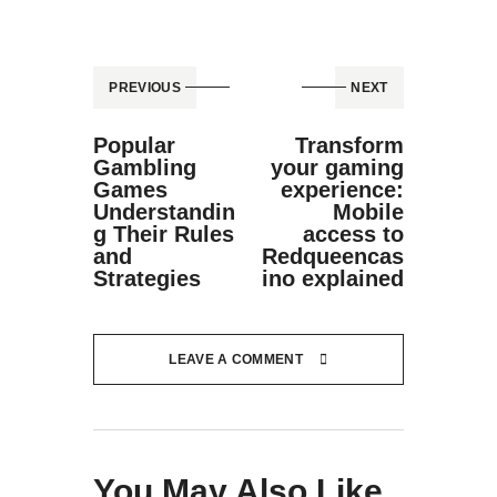
PREVIOUS
NEXT
Popular
Transform
Gambling
your gaming
Games
experience:
Understandin
Mobile
g Their Rules
access to
and
Redqueencas
Strategies
ino explained
LEAVE A COMMENT
You May Also Like