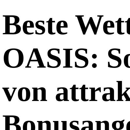
Beste Wet
OASIS: So 
von attrak
Bonusang