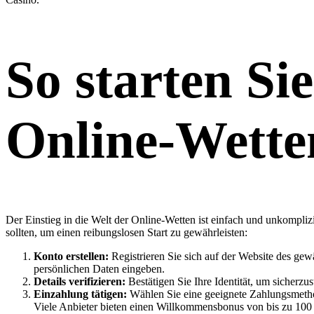
So starten Si
Online-Wette
Der Einstieg in die Welt der Online-Wetten ist einfach und unkomplizie
sollten, um einen reibungslosen Start zu gewährleisten:
Konto erstellen:
Registrieren Sie sich auf der Website des gew
persönlichen Daten eingeben.
Details verifizieren:
Bestätigen Sie Ihre Identität, um sicherzust
Einzahlung tätigen:
Wählen Sie eine geeignete Zahlungsmethod
Viele Anbieter bieten einen Willkommensbonus von bis zu 100 