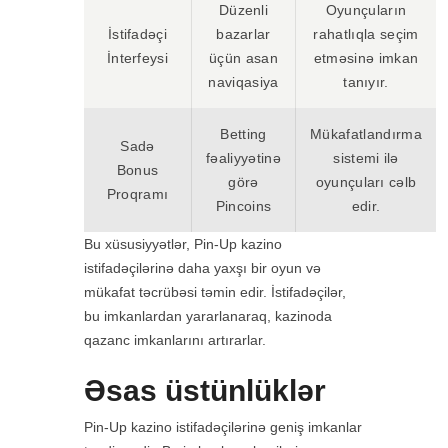
Düzenli
Oyunçuların
İstifadəçi
bazarlar
rahatlıqla seçim
İnterfeysi
üçün asan
etməsinə imkan
naviqasiya
tanıyır.
Betting
Mükafatlandırma
Sadə
fəaliyyətinə
sistemi ilə
Bonus
görə
oyunçuları cəlb
Proqramı
Pincoins
edir.
Bu xüsusiyyətlər, Pin-Up kazino
istifadəçilərinə daha yaxşı bir oyun və
mükafat təcrübəsi təmin edir. İstifadəçilər,
bu imkanlardan yararlanaraq, kazinoda
qazanc imkanlarını artırarlar.
Əsas üstünlüklər
Pin-Up kazino istifadəçilərinə geniş imkanlar