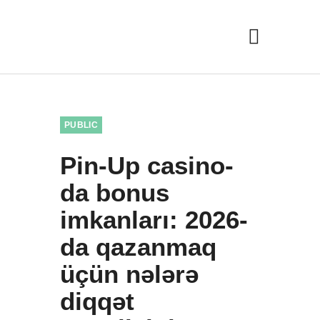
PUBLIC
Pin-Up casino-
da bonus
imkanları: 2026-
da qazanmaq
üçün nələrə
diqqət