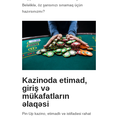
Beləliklə, öz şansınızı sınamaq üçün
hazırsınızmı?
Kazinoda etimad,
giriş və
mükafatların
əlaqəsi
Pin-Up kazino, etimadlı və istifadəsi rahat