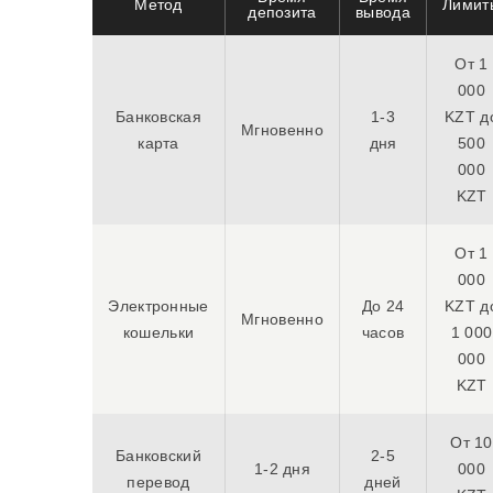
Метод
Лимит
депозита
вывода
От 1
000
Банковская
1-3
KZT д
Мгновенно
карта
дня
500
000
KZT
От 1
000
Электронные
До 24
KZT д
Мгновенно
кошельки
часов
1 000
000
KZT
От 10
Банковский
2-5
1-2 дня
000
перевод
дней