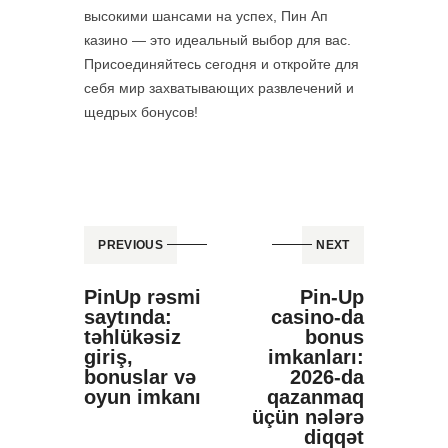
высокими шансами на успех, Пин Ап
казино — это идеальный выбор для вас.
Присоединяйтесь сегодня и откройте для
себя мир захватывающих развлечений и
щедрых бонусов!
PREVIOUS
NEXT
PinUp rəsmi
Pin-Up
saytında:
casino-da
təhlükəsiz
bonus
giriş,
imkanları:
bonuslar və
2026-da
oyun imkanı
qazanmaq
üçün nələrə
diqqət