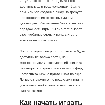
интуитивно понятен, что делает его
доступным для всех желающих. Важно
помнить, что создание аккаунта требует
предоставления некоторых личных
данных для обеспечения безопасности и
порядочности игры. Вы сможете выбрать
свои любимые слоты и начать играть
всего за несколько минут.
После завершения регистрации вам будут
доступны не только слоты, но и
множество других развлечений, включая
лайв-игры, которые приносят атмосферу
настоящего казино прямо к вам на экран.
Лучше ознакомиться с правилами игры и
условиями, чтобы начать выигрывать в
Пин Ап казино.
Как начать играть