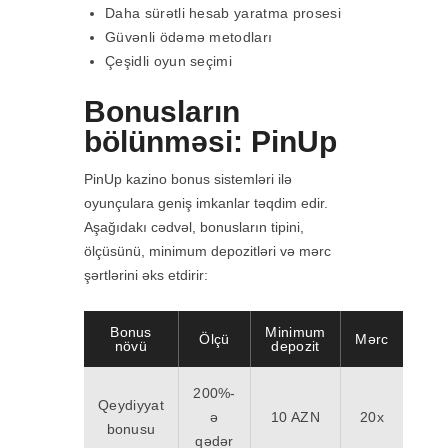
Daha sürətli hesab yaratma prosesi
Güvənli ödəmə metodları
Çeşidli oyun seçimi
Bonusların
bölünməsi: PinUp
PinUp kazino bonus sistemləri ilə
oyunçulara geniş imkanlar təqdim edir.
Aşağıdakı cədvəl, bonusların tipini,
ölçüsünü, minimum depozitləri və mərc
şərtlərini əks etdirir:
Bonus
Minimum
Ölçü
Mərc
növü
depozit
200%-
Qeydiyyat
ə
10 AZN
20x
bonusu
qədər