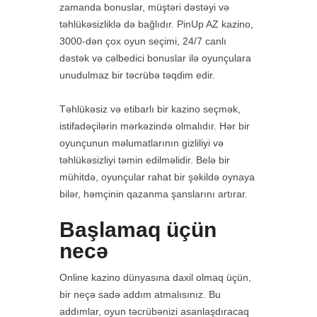
zamanda bonuslar, müştəri dəstəyi və
təhlükəsizliklə də bağlıdır. PinUp AZ kazino,
3000-dən çox oyun seçimi, 24/7 canlı
dəstək və cəlbedici bonuslar ilə oyunçulara
unudulmaz bir təcrübə təqdim edir.
Təhlükəsiz və etibarlı bir kazino seçmək,
istifadəçilərin mərkəzində olmalıdır. Hər bir
oyunçunun məlumatlarının gizliliyi və
təhlükəsizliyi təmin edilməlidir. Belə bir
mühitdə, oyunçular rahat bir şəkildə oynaya
bilər, həmçinin qazanma şanslarını artırar.
Başlamaq üçün
necə
Online kazino dünyasına daxil olmaq üçün,
bir neçə sadə addım atmalısınız. Bu
addımlar, oyun təcrübənizi asanlaşdıracaq