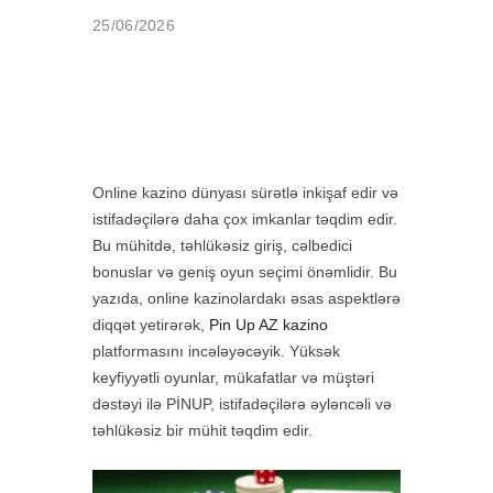
25/06/2026
Online kazino dünyası sürətlə inkişaf edir və
istifadəçilərə daha çox imkanlar təqdim edir.
Bu mühitdə, təhlükəsiz giriş, cəlbedici
bonuslar və geniş oyun seçimi önəmlidir. Bu
yazıda, online kazinolardakı əsas aspektlərə
diqqət yetirərək,
Pin Up AZ kazino
platformasını incələyəcəyik. Yüksək
keyfiyyətli oyunlar, mükafatlar və müştəri
dəstəyi ilə PİNUP, istifadəçilərə əyləncəli və
təhlükəsiz bir mühit təqdim edir.