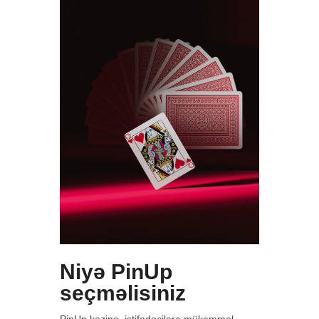
Niyə PinUp
seçməlisiniz