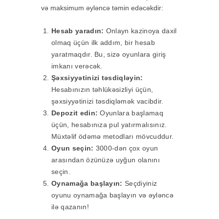
və maksimum əyləncə təmin edəcəkdir:
Hesab yaradın:
Onlayn kazinoya daxil
olmaq üçün ilk addım, bir hesab
yaratmaqdır. Bu, sizə oyunlara giriş
imkanı verəcək.
Şəxsiyyətinizi təsdiqləyin:
Hesabınızın təhlükəsizliyi üçün,
şəxsiyyətinizi təsdiqləmək vacibdir.
Depozit edin:
Oyunlara başlamaq
üçün, hesabınıza pul yatırmalısınız.
Müxtəlif ödəmə metodları mövcuddur.
Oyun seçin:
3000-dən çox oyun
arasından özünüzə uyğun olanını
seçin.
Oynamağa başlayın:
Seçdiyiniz
oyunu oynamağa başlayın və əyləncə
ilə qazanın!