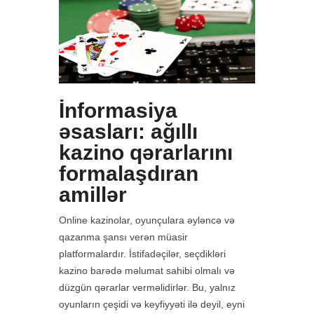
İnformasiya
əsasları: ağıllı
kazino qərarlarını
formalaşdıran
amillər
Online kazinolar, oyunçulara əyləncə və
qazanma şansı verən müasir
platformalardır. İstifadəçilər, seçdikləri
kazino barədə məlumat sahibi olmalı və
düzgün qərarlar verməlidirlər. Bu, yalnız
oyunların çeşidi və keyfiyyəti ilə deyil, eyni