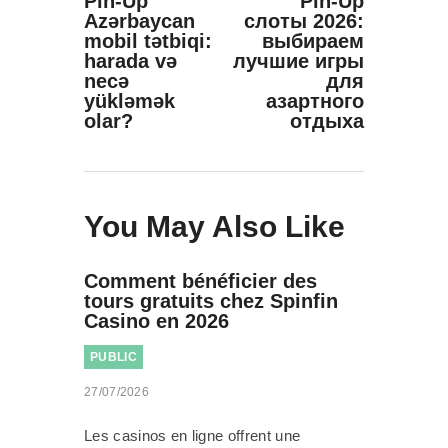
Pin-Up
Pin-Up
Azərbaycan
слоты 2026:
mobil tətbiqi:
выбираем
harada və
лучшие игры
necə
для
yükləmək
азартного
olar?
отдыха
You May Also Like
Comment bénéficier des
tours gratuits chez Spinfin
Casino en 2026
PUBLIC
27/07/2026
Les casinos en ligne offrent une