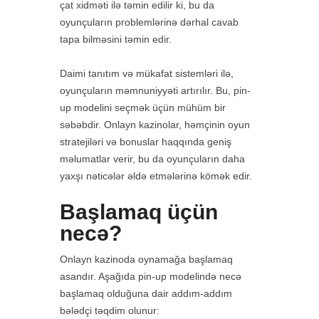
çat xidməti ilə təmin edilir ki, bu da
oyunçuların problemlərinə dərhal cavab
tapa bilməsini təmin edir.
Daimi tanıtım və mükafat sistemləri ilə,
oyunçuların məmnuniyyəti artırılır. Bu, pin-
up modelini seçmək üçün mühüm bir
səbəbdir. Onlayn kazinolar, həmçinin oyun
stratejiləri və bonuslar haqqında geniş
məlumatlar verir, bu da oyunçuların daha
yaxşı nəticələr əldə etmələrinə kömək edir.
Başlamaq üçün
necə?
Onlayn kazinoda oynamağa başlamaq
asandır. Aşağıda pin-up modelində necə
başlamaq olduğuna dair addım-addım
bələdçi təqdim olunur: