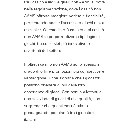
tra i casinò AAMS e quelli non AAMS si trova
nella regolamentazione, dove i casinò non
AAMS offrono maggiore varietà e flessibilità,
permettendo anche l’accesso a giochi e slot
esclusive. Questa libertà consente ai casinò
non AAMS di proporre diverse tipologie di
giochi, tra cui le slot più innovative e
divertenti del settore.
Inoltre, i casinò non AAMS sono spesso in
grado di offrire promozioni più competitive e
vantaggiose, il che significa che i giocatori
possono ottenere di più dalle loro
esperienze di gioco. Con bonus allettanti e
una selezione di giochi di alta qualità, non
sorprende che questi casinò stiano
guadagnando popolarità tra i giocatori
italiani.