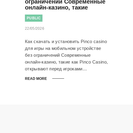
ограничений Современные
онлайн-казино, такие
PUBLIC
22/05/2026
Как скачать и установить Pinco casino
для игры на мобильном устройстве
без ограничений Современные
онлайн-казино, такие как Pinco Casino,
открывают перед игроками…
READ MORE