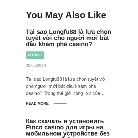
You May Also Like
Tại sao Longfu88 là lựa chọn
tuyệt vời cho người mới bắt
đầu khám phá casino?
PUBLIC
25/05/2026
Tại sao Longfu88 là lựa chọn tuyệt vời
cho người mới bắt đầu khám phá
casino? Trong thế giới rộng lớn của…
READ MORE
Как скачать и установить
Pinco casino для игры на
мобильном устройстве без