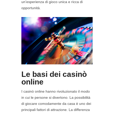
un’esperienza di gioco unica e ricca di
opportunità.
Le basi dei casinò
online
I casinò online hanno rivoluzionato il modo
in cui le persone si divertono. La possibilità
di giocare comodamente da casa è uno dei
principali fattori di attrazione. La differenza