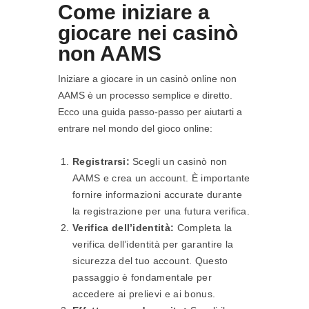
Come iniziare a
giocare nei casinò
non AAMS
Iniziare a giocare in un casinò online non
AAMS è un processo semplice e diretto.
Ecco una guida passo-passo per aiutarti a
entrare nel mondo del gioco online:
Registrarsi:
Scegli un casinò non
AAMS e crea un account. È importante
fornire informazioni accurate durante
la registrazione per una futura verifica.
Verifica dell’identità:
Completa la
verifica dell’identità per garantire la
sicurezza del tuo account. Questo
passaggio è fondamentale per
accedere ai prelievi e ai bonus.