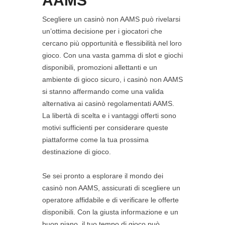
AAMS
Scegliere un casinò non AAMS può rivelarsi
un’ottima decisione per i giocatori che
cercano più opportunità e flessibilità nel loro
gioco. Con una vasta gamma di slot e giochi
disponibili, promozioni allettanti e un
ambiente di gioco sicuro, i casinò non AAMS
si stanno affermando come una valida
alternativa ai casinò regolamentati AAMS.
La libertà di scelta e i vantaggi offerti sono
motivi sufficienti per considerare queste
piattaforme come la tua prossima
destinazione di gioco.
Se sei pronto a esplorare il mondo dei
casinò non AAMS, assicurati di scegliere un
operatore affidabile e di verificare le offerte
disponibili. Con la giusta informazione e un
buon piano, il tuo tempo di gioco può