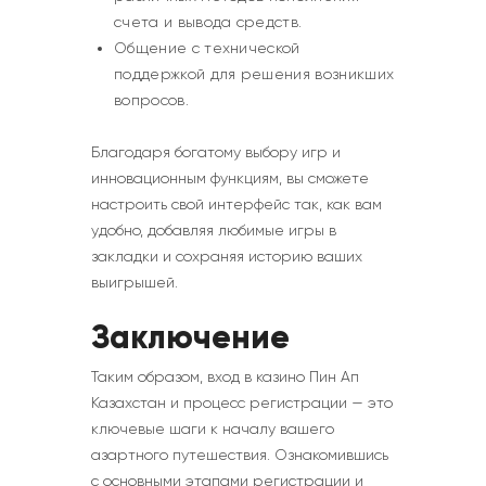
счета и вывода средств.
Общение с технической
поддержкой для решения возникших
вопросов.
Благодаря богатому выбору игр и
инновационным функциям, вы сможете
настроить свой интерфейс так, как вам
удобно, добавляя любимые игры в
закладки и сохраняя историю ваших
выигрышей.
Заключение
Таким образом, вход в казино Пин Ап
Казахстан и процесс регистрации — это
ключевые шаги к началу вашего
азартного путешествия. Ознакомившись
с основными этапами регистрации и