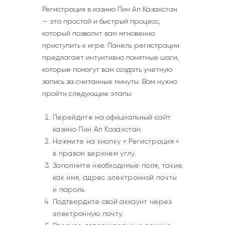
Регистрация в казино Пин Ап Казахстан
— это простой и быстрый процесс,
который позволит вам мгновенно
приступить к игре. Панель регистрации
предлагает интуитивно понятные шаги,
которые помогут вам создать учетную
запись за считанные минуты. Вам нужно
пройти следующие этапы:
Перейдите на официальный сайт
казино Пин Ап Казахстан.
Нажмите на кнопку « Регистрация »
в правом верхнем углу.
Заполните необходимые поля, такие
как имя, адрес электронной почты
и пароль.
Подтвердите свой аккаунт через
электронную почту.