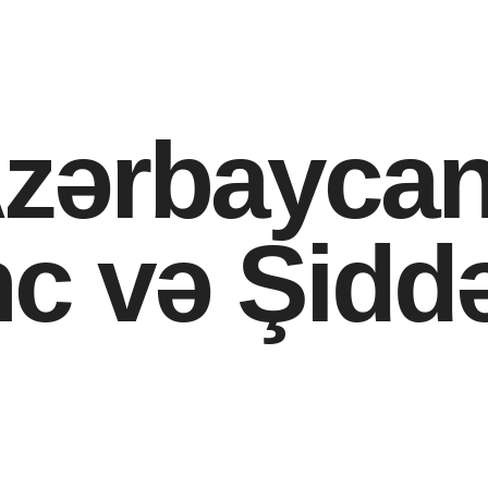
zərbaycan
c və Şiddə