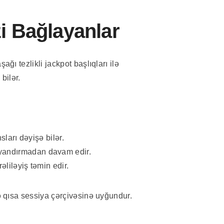
zi Bağlayanlar
ağı tezlikli jackpot başlıqları ilə
 bilər.
nsları dəyişə bilər.
yandırmadan davam edir.
əliləyiş təmin edir.
və qısa sessiya çərçivəsinə uyğundur.