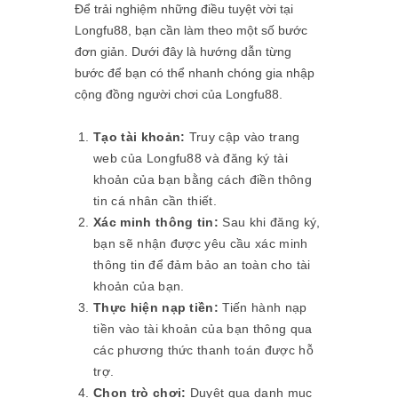
Để trải nghiệm những điều tuyệt vời tại
Longfu88, bạn cần làm theo một số bước
đơn giản. Dưới đây là hướng dẫn từng
bước để bạn có thể nhanh chóng gia nhập
cộng đồng người chơi của Longfu88.
Tạo tài khoản:
Truy cập vào trang
web của Longfu88 và đăng ký tài
khoản của bạn bằng cách điền thông
tin cá nhân cần thiết.
Xác minh thông tin:
Sau khi đăng ký,
bạn sẽ nhận được yêu cầu xác minh
thông tin để đảm bảo an toàn cho tài
khoản của bạn.
Thực hiện nạp tiền:
Tiến hành nạp
tiền vào tài khoản của bạn thông qua
các phương thức thanh toán được hỗ
trợ.
Chọn trò chơi:
Duyệt qua danh mục