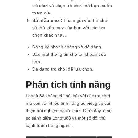
trò chơi và chọn trò chơi mà bạn muốn
tham gia.
Bắt đầu chơi:
Tham gia vào trò chơi
và thử vận may của bạn với các lựa
chọn khác nhau.
Đăng ký nhanh chóng và dễ dàng.
Bảo mật thông tin cho tài khoản của
bạn.
Đa dạng trò chơi để lựa chọn.
Phân tích tính năng
Longfu88 không chỉ nổi bật với các trò chơi
mà còn với nhiều tính năng ưu việt giúp cải
thiện trải nghiệm người chơi. Dưới đây là sự
so sánh giữa Longfu88 và một số đối thủ
cạnh tranh trong ngành.