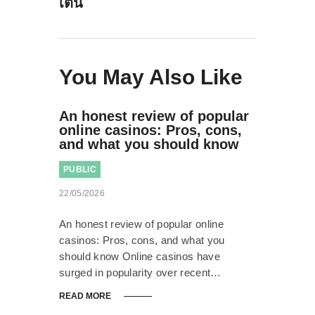
เต้น
You May Also Like
An honest review of popular
online casinos: Pros, cons,
and what you should know
PUBLIC
22/05/2026
An honest review of popular online
casinos: Pros, cons, and what you
should know Online casinos have
surged in popularity over recent…
READ MORE