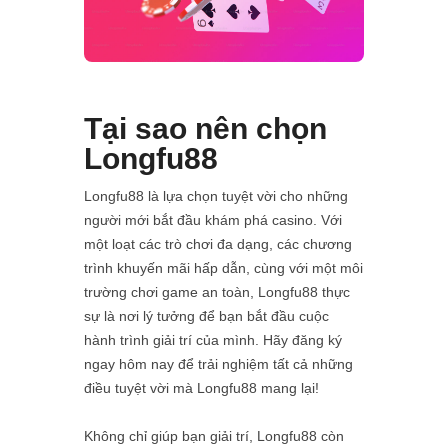
Tại sao nên chọn
Longfu88
Longfu88 là lựa chọn tuyệt vời cho những
người mới bắt đầu khám phá casino. Với
một loạt các trò chơi đa dạng, các chương
trình khuyến mãi hấp dẫn, cùng với một môi
trường chơi game an toàn, Longfu88 thực
sự là nơi lý tưởng để bạn bắt đầu cuộc
hành trình giải trí của mình. Hãy đăng ký
ngay hôm nay để trải nghiệm tất cả những
điều tuyệt vời mà Longfu88 mang lại!
Không chỉ giúp bạn giải trí, Longfu88 còn