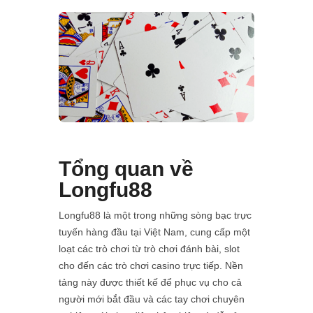
Tổng quan về
Longfu88
Longfu88 là một trong những sòng bạc trực
tuyến hàng đầu tại Việt Nam, cung cấp một
loạt các trò chơi từ trò chơi đánh bài, slot
cho đến các trò chơi casino trực tiếp. Nền
tảng này được thiết kế để phục vụ cho cả
người mới bắt đầu và các tay chơi chuyên