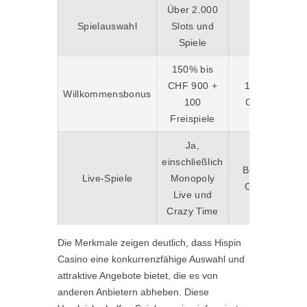
Über 2.000
Spielauswahl
Slots und
1.500+
Spiele
150% bis
CHF 900 +
100% bis
Willkommensbonus
100
CHF 500
Freispiele
Ja,
einschließlich
Begrenzte
Live-Spiele
Monopoly
Optionen
Live und
Crazy Time
Die Merkmale zeigen deutlich, dass Hispin
Casino eine konkurrenzfähige Auswahl und
attraktive Angebote bietet, die es von
anderen Anbietern abheben. Diese