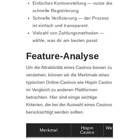
Einfaches Kontoerstellung — nutze die
schnelle Registrierung.
Schnelle Verifizierung — der Prozess
ist einfach und transparent.
Vielzahl von Zahlungsmethoden —
wähle, was dir am besten passt.
Feature-Analyse
Um die Attraktivität eines Casinos besser zu
verstehen, können wir die Merkmale eines
typischen Online-Casinos wie Hispin Casino
im Vergleich zu anderen Plattformen
betrachten. Hier sind einige wichtige
Kriterien, die bei der Auswahl eines Casinos
berücksichtigt werden sollten.
Hispin
Wettbewerber
Merkmal
Casino
A