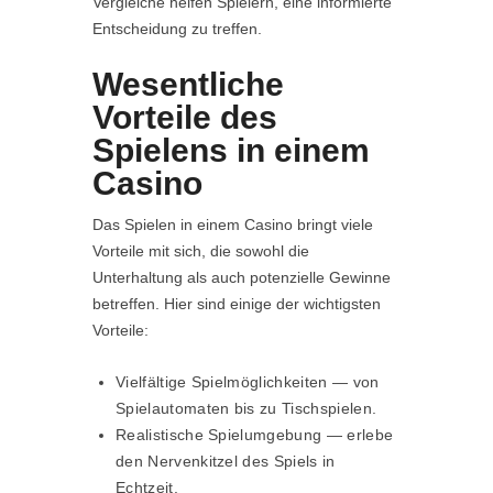
Vergleiche helfen Spielern, eine informierte
Entscheidung zu treffen.
Wesentliche
Vorteile des
Spielens in einem
Casino
Das Spielen in einem Casino bringt viele
Vorteile mit sich, die sowohl die
Unterhaltung als auch potenzielle Gewinne
betreffen. Hier sind einige der wichtigsten
Vorteile:
Vielfältige Spielmöglichkeiten — von
Spielautomaten bis zu Tischspielen.
Realistische Spielumgebung — erlebe
den Nervenkitzel des Spiels in
Echtzeit.