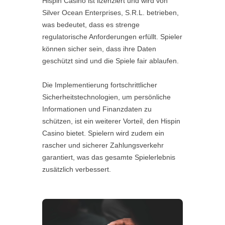
Hispin Casino ist lizenziert und wird von
Silver Ocean Enterprises, S.R.L. betrieben,
was bedeutet, dass es strenge
regulatorische Anforderungen erfüllt. Spieler
können sicher sein, dass ihre Daten
geschützt sind und die Spiele fair ablaufen.
Die Implementierung fortschrittlicher
Sicherheitstechnologien, um persönliche
Informationen und Finanzdaten zu
schützen, ist ein weiterer Vorteil, den Hispin
Casino bietet. Spielern wird zudem ein
rascher und sicherer Zahlungsverkehr
garantiert, was das gesamte Spielerlebnis
zusätzlich verbessert.