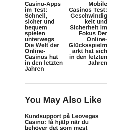
Casino-Apps
Mobile
im Test:
Casinos Test:
Schnell,
Geschwindig
sicher und
keit und
bequem
Sicherheit im
spielen
Fokus Der
unterwegs
Online-
Die Welt der
Glücksspielm
Online-
arkt hat sich
Casinos hat
in den letzten
in den letzten
Jahren
Jahren
You May Also Like
Kundsupport på Leovegas
Casino: få hjälp när du
behöver det som mest