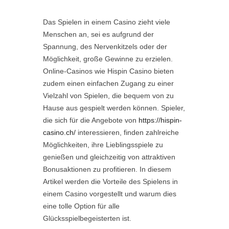
Das Spielen in einem Casino zieht viele
Menschen an, sei es aufgrund der
Spannung, des Nervenkitzels oder der
Möglichkeit, große Gewinne zu erzielen.
Online-Casinos wie Hispin Casino bieten
zudem einen einfachen Zugang zu einer
Vielzahl von Spielen, die bequem von zu
Hause aus gespielt werden können. Spieler,
die sich für die Angebote von
https://hispin-
casino.ch/
interessieren, finden zahlreiche
Möglichkeiten, ihre Lieblingsspiele zu
genießen und gleichzeitig von attraktiven
Bonusaktionen zu profitieren. In diesem
Artikel werden die Vorteile des Spielens in
einem Casino vorgestellt und warum dies
eine tolle Option für alle
Glücksspielbegeisterten ist.