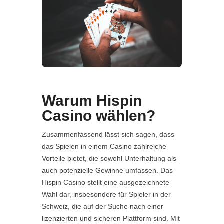
Warum Hispin
Casino wählen?
Zusammenfassend lässt sich sagen, dass
das Spielen in einem Casino zahlreiche
Vorteile bietet, die sowohl Unterhaltung als
auch potenzielle Gewinne umfassen. Das
Hispin Casino stellt eine ausgezeichnete
Wahl dar, insbesondere für Spieler in der
Schweiz, die auf der Suche nach einer
lizenzierten und sicheren Plattform sind. Mit