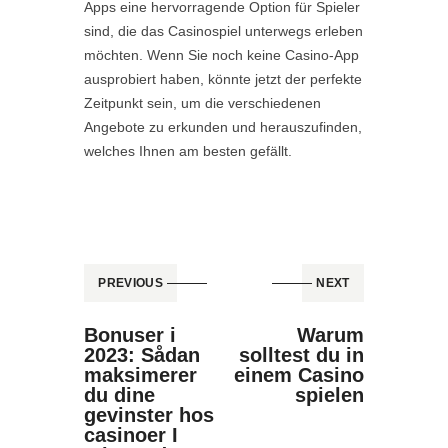
Apps eine hervorragende Option für Spieler
sind, die das Casinospiel unterwegs erleben
möchten. Wenn Sie noch keine Casino-App
ausprobiert haben, könnte jetzt der perfekte
Zeitpunkt sein, um die verschiedenen
Angebote zu erkunden und herauszufinden,
welches Ihnen am besten gefällt.
PREVIOUS
NEXT
Bonuser i
Warum
2023: Sådan
solltest du in
maksimerer
einem Casino
du dine
spielen
gevinster hos
casinoer I