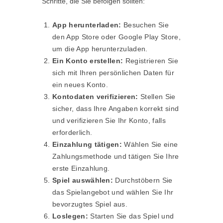
Schritte, die Sie befolgen sollten:
App herunterladen:
Besuchen Sie
den App Store oder Google Play Store,
um die App herunterzuladen.
Ein Konto erstellen:
Registrieren Sie
sich mit Ihren persönlichen Daten für
ein neues Konto.
Kontodaten verifizieren:
Stellen Sie
sicher, dass Ihre Angaben korrekt sind
und verifizieren Sie Ihr Konto, falls
erforderlich.
Einzahlung tätigen:
Wählen Sie eine
Zahlungsmethode und tätigen Sie Ihre
erste Einzahlung.
Spiel auswählen:
Durchstöbern Sie
das Spielangebot und wählen Sie Ihr
bevorzugtes Spiel aus.
Loslegen:
Starten Sie das Spiel und