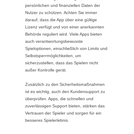
persönlichen und finanziellen Daten der
Nutzer zu schützen. Achten Sie immer
darauf, dass die App über eine gültige
Lizenz verfügt und von einer anerkannten
Behörde reguliert wird. Viele Apps bieten
auch verantwortungsbewusste
Spieloptionen, einschließlich von Limits und
Selbstsperrmöglichkeiten, um
sicherzustellen, dass das Spielen nicht
außer Kontrolle gerät.
Zusätzlich zu den Sicherheitsmaßnahmen
ist es wichtig, auch den Kundensupport zu
überprüfen. Apps, die schnellen und
zuverlässigen Support bieten, stärken das
Vertrauen der Spieler und sorgen für ein
besseres Spielerlebnis.