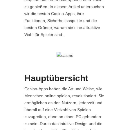
zu genießen. In diesem Artikel untersuchen
wir die besten Casino-Apps, ihre
Funktionen, Sicherheitsaspekte und die
besten Gründe, warum sie eine attraktive
Wahl für Spieler sind.
Hauptübersicht
Casino-Apps haben die Art und Weise, wie
Menschen online spielen, revolutioniert. Sie
ermöglichen es den Nutzern, jederzeit und
überall auf eine Vielzahl von Spielen
zuzugreifen, ohne an einen PC gebunden
zu sein. Durch das intuitive Design und die