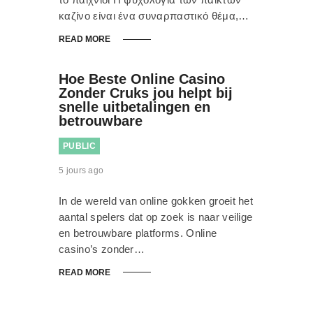
το παιχνίδι Η ψυχολογία των παικτών
καζίνο είναι ένα συναρπαστικό θέμα,…
READ MORE
Hoe Beste Online Casino
Zonder Cruks jou helpt bij
snelle uitbetalingen en
betrouwbare
PUBLIC
5 jours ago
In de wereld van online gokken groeit het
aantal spelers dat op zoek is naar veilige
en betrouwbare platforms. Online
casino’s zonder…
READ MORE