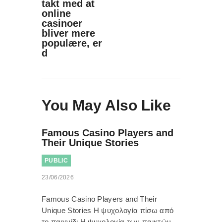
takt med at
online
casinoer
bliver mere
populære, er
d
You May Also Like
Famous Casino Players and
Their Unique Stories
PUBLIC
23/06/2026
Famous Casino Players and Their
Unique Stories Η ψυχολογία πίσω από