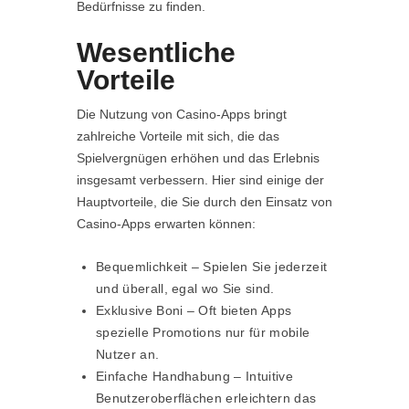
Bedürfnisse zu finden.
Wesentliche
Vorteile
Die Nutzung von Casino-Apps bringt
zahlreiche Vorteile mit sich, die das
Spielvergnügen erhöhen und das Erlebnis
insgesamt verbessern. Hier sind einige der
Hauptvorteile, die Sie durch den Einsatz von
Casino-Apps erwarten können:
Bequemlichkeit – Spielen Sie jederzeit
und überall, egal wo Sie sind.
Exklusive Boni – Oft bieten Apps
spezielle Promotions nur für mobile
Nutzer an.
Einfache Handhabung – Intuitive
Benutzeroberflächen erleichtern das