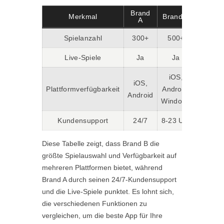
Brand
Brand
Merkmal
Brand B
A
C
Spielanzahl
300+
500+
400+
Live-Spiele
Ja
Ja
Nein
iOS,
iOS,
Nur
Plattformverfügbarkeit
Android,
Android
Androi
Windows
Kundensupport
24/7
8-23 Uhr
24/7
Diese Tabelle zeigt, dass Brand B die
größte Spielauswahl und Verfügbarkeit auf
mehreren Plattformen bietet, während
Brand A durch seinen 24/7-Kundensupport
und die Live-Spiele punktet. Es lohnt sich,
die verschiedenen Funktionen zu
vergleichen, um die beste App für Ihre