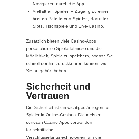
Navigieren durch die App.
Vielfalt an Spielen – Zugang zu einer
breiten Palette von Spielen, darunter
Slots, Tischspiele und Live-Casino.
Zusätzlich bieten viele Casino-Apps
personalisierte Spielerlebnisse und die
Möglichkeit, Spiele zu speichern, sodass Sie
schnell dorthin zurückkehren können, wo
Sie aufgehört haben.
Sicherheit und
Vertrauen
Die Sicherheit ist ein wichtiges Anliegen für
Spieler in Online-Casinos. Die meisten
seriösen Casino-Apps verwenden
fortschrittliche
Verschlüsselungstechnologien, um die