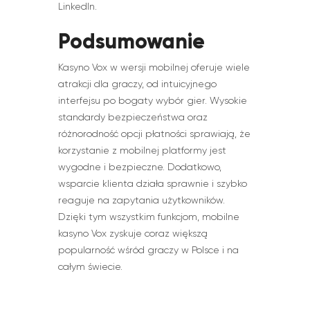
LinkedIn.
Podsumowanie
Kasyno Vox w wersji mobilnej oferuje wiele
atrakcji dla graczy, od intuicyjnego
interfejsu po bogaty wybór gier. Wysokie
standardy bezpieczeństwa oraz
różnorodność opcji płatności sprawiają, że
korzystanie z mobilnej platformy jest
wygodne i bezpieczne. Dodatkowo,
wsparcie klienta działa sprawnie i szybko
reaguje na zapytania użytkowników.
Dzięki tym wszystkim funkcjom, mobilne
kasyno Vox zyskuje coraz większą
popularność wśród graczy w Polsce i na
całym świecie.