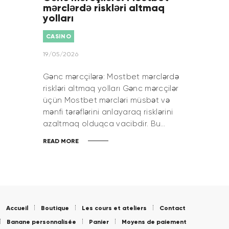
mərclərdə riskləri altmaq
yolları
CASINO
19/05/2026
Gənc mərcçilərə: Mostbet mərclərdə
riskləri altmaq yolları Gənc mərcçilər
üçün Mostbet mərcləri müsbət və
mənfi tərəflərini anlayaraq risklərini
azaltmaq olduqca vacibdir. Bu…
READ MORE
Accueil
Boutique
Les cours et ateliers
Contact
Banane personnalisée
Panier
Moyens de paiement