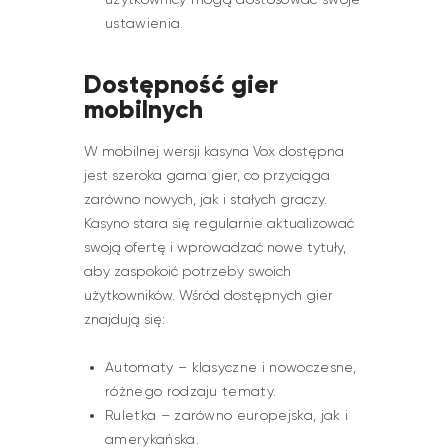
ustawienia.
Dostępność gier
mobilnych
W mobilnej wersji kasyna Vox dostępna
jest szeroka gama gier, co przyciąga
zarówno nowych, jak i stałych graczy.
Kasyno stara się regularnie aktualizować
swoją ofertę i wprowadzać nowe tytuły,
aby zaspokoić potrzeby swoich
użytkowników. Wśród dostępnych gier
znajdują się:
Automaty – klasyczne i nowoczesne,
różnego rodzaju tematy.
Ruletka – zarówno europejska, jak i
amerykańska.