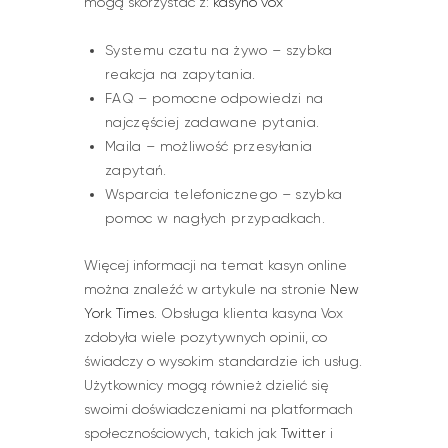
mogą skorzystać z:
kasyno vox
Systemu czatu na żywo – szybka
reakcja na zapytania.
FAQ – pomocne odpowiedzi na
najczęściej zadawane pytania.
Maila – możliwość przesyłania
zapytań.
Wsparcia telefonicznego – szybka
pomoc w nagłych przypadkach.
Więcej informacji na temat kasyn online
można znaleźć w artykule na stronie
New
York Times
. Obsługa klienta kasyna Vox
zdobyła wiele pozytywnych opinii, co
świadczy o wysokim standardzie ich usług.
Użytkownicy mogą również dzielić się
swoimi doświadczeniami na platformach
społecznościowych, takich jak
Twitter
i