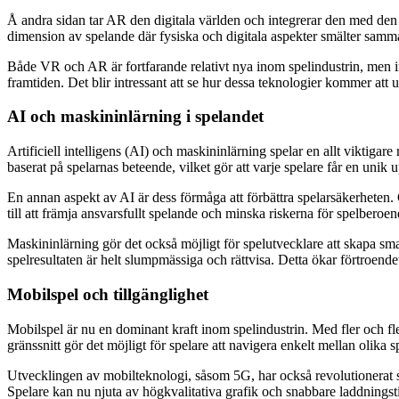
Å andra sidan tar AR den digitala världen och integrerar den med den 
dimension av spelande där fysiska och digitala aspekter smälter samman
Både VR och AR är fortfarande relativt nya inom spelindustrin, men int
framtiden. Det blir intressant att se hur dessa teknologier kommer at
AI och maskininlärning i spelandet
Artificiell intelligens (AI) och maskininlärning spelar en allt viktiga
baserat på spelarnas beteende, vilket gör att varje spelare får en unik 
En annan aspekt av AI är dess förmåga att förbättra spelarsäkerheten.
till att främja ansvarsfullt spelande och minska riskerna för spelberoend
Maskininlärning gör det också möjligt för spelutvecklare att skapa sma
spelresultaten är helt slumpmässiga och rättvisa. Detta ökar förtroende
Mobilspel och tillgänglighet
Mobilspel är nu en dominant kraft inom spelindustrin. Med fler och fle
gränssnitt gör det möjligt för spelare att navigera enkelt mellan oli
Utvecklingen av mobilteknologi, såsom 5G, har också revolutionerat s
Spelare kan nu njuta av högkvalitativa grafik och snabbare laddningsti