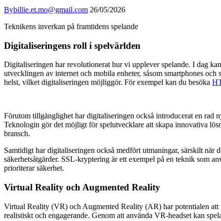
By
billie.et.mo@gmail.com
26/05/2026
Teknikens inverkan på framtidens spelande
Digitaliseringens roll i spelvärlden
Digitaliseringen har revolutionerat hur vi upplever spelande. I dag kan
utvecklingen av internet och mobila enheter, såsom smartphones och sur
helst, vilket digitaliseringen möjliggör. För exempel kan du besöka
H
Förutom tillgänglighet har digitaliseringen också introducerat en rad ny
Teknologin gör det möjligt för spelutvecklare att skapa innovativa lös
bransch.
Samtidigt har digitaliseringen också medfört utmaningar, särskilt när d
säkerhetsåtgärder. SSL-kryptering är ett exempel på en teknik som anvä
prioriterar säkerhet.
Virtual Reality och Augmented Reality
Virtual Reality (VR) och Augmented Reality (AR) har potentialen att f
realistiskt och engagerande. Genom att använda VR-headset kan spelare