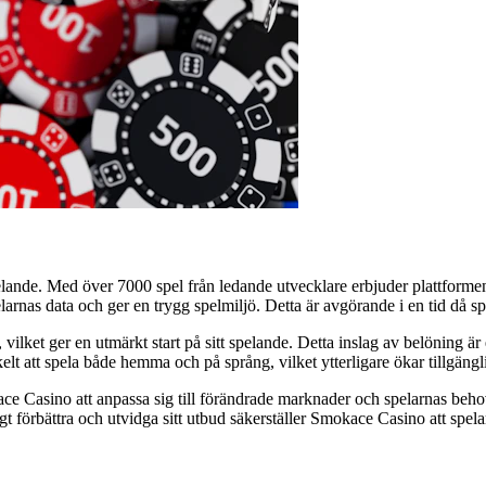
ande. Med över 7000 spel från ledande utvecklare erbjuder plattformen
rnas data och ger en trygg spelmiljö. Detta är avgörande i en tid då spel
lket ger en utmärkt start på sitt spelande. Detta inslag av belöning är 
kelt att spela både hemma och på språng, vilket ytterligare ökar tillgängl
ace Casino att anpassa sig till förändrade marknader och spelarnas beho
gt förbättra och utvidga sitt utbud säkerställer Smokace Casino att spelar