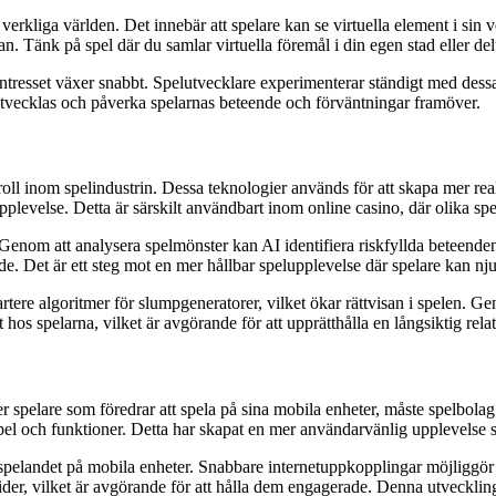
verkliga världen. Det innebär att spelare kan se virtuella element i si
. Tänk på spel där du samlar virtuella föremål i din egen stad eller del
resset växer snabbt. Spelutvecklare experimenterar ständigt med dessa te
t utvecklas och påverka spelarnas beteende och förväntningar framöver.
re roll inom spelindustrin. Dessa teknologier används för att skapa mer r
upplevelse. Detta är särskilt användbart inom online casino, där olika spe
 Genom att analysera spelmönster kan AI identifiera riskfyllda beteenden
e. Det är ett steg mot en mer hållbar spelupplevelse där spelare kan njuta
rtere algoritmer för slumpgeneratorer, vilket ökar rättvisan i spelen. G
t hos spelarna, vilket är avgörande för att upprätthålla en långsiktig re
r spelare som föredrar att spela på sina mobila enheter, måste spelbolag
ka spel och funktioner. Detta har skapat en mer användarvänlig upplevel
pelandet på mobila enheter. Snabbare internetuppkopplingar möjliggör sm
der, vilket är avgörande för att hålla dem engagerade. Denna utveckling h