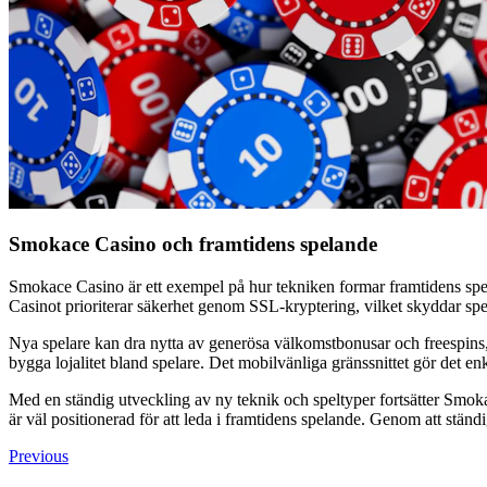
Smokace Casino och framtidens spelande
Smokace Casino är ett exempel på hur tekniken formar framtidens spel
Casinot prioriterar säkerhet genom SSL-kryptering, vilket skyddar spela
Nya spelare kan dra nytta av generösa välkomstbonusar och freespins, vi
bygga lojalitet bland spelare. Det mobilvänliga gränssnittet gör det en
Med en ständig utveckling av ny teknik och speltyper fortsätter Smok
är väl positionerad för att leda i framtidens spelande. Genom att ständi
Navigation
Previous