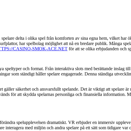
 spelare delta i olika spel från komforten av sina egna hem, vilket har ö
fplattor, har spelbolag möjlighet att nå en bredare publik. Många spela
TTPS://CASINO-SMOK-ACE.NET
för att se olika erbjudanden och sp
a speltyper och format. Från interaktiva slots med berättande inslag till 
ningar som ständigt håller spelare engagerade. Denna ständiga utveckling 
et gäller säkerhet och ansvarsfullt spelande. Det är viktigt att spelare
nds för att skydda spelarnas personliga och finansiella information. Me
örändra spelupplevelsen dramatiskt. VR erbjuder en immersiv upplevelse 
 interagera med miljön och andra spelare på ett sätt som tidigare var o