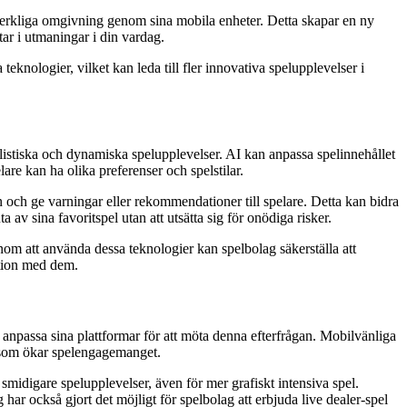
n verkliga omgivning genom sina mobila enheter. Detta skapar en ny
tar i utmaningar i din vardag.
knologier, vilket kan leda till fler innovativa spelupplevelser i
ealistiska och dynamiska spelupplevelser. AI kan anpassa spelinnehållet
lare kan ha olika preferenser och spelstilar.
 och ge varningar eller rekommendationer till spelare. Detta kan bidra
 av sina favoritspel utan att utsätta sig för onödiga risker.
enom att använda dessa teknologier kan spelbolag säkerställa att
lation med dem.
 anpassa sina plattformar för att möta denna efterfrågan. Mobilvänliga
se som ökar spelengagemanget.
idigare spelupplevelser, även för mer grafiskt intensiva spel.
ar också gjort det möjligt för spelbolag att erbjuda live dealer-spel