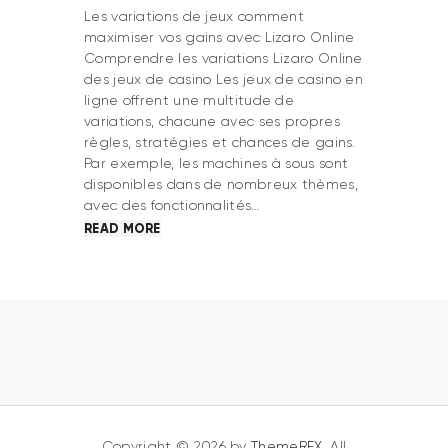
Les variations de jeux comment
maximiser vos gains avec Lizaro Online
Comprendre les variations Lizaro Online
des jeux de casino Les jeux de casino en
ligne offrent une multitude de
variations, chacune avec ses propres
règles, stratégies et chances de gains.
Par exemple, les machines à sous sont
disponibles dans de nombreux thèmes,
avec des fonctionnalités…
READ MORE
Copyright © 2026 by
ThemeREX
. All