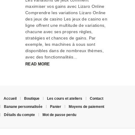
Les variations de jeux comment
maximiser vos gains avec Lizaro Online
Comprendre les variations Lizaro Online
des jeux de casino Les jeux de casino en
ligne offrent une multitude de variations,
chacune avec ses propres règles,
stratégies et chances de gains. Par
exemple, les machines à sous sont
disponibles dans de nombreux thèmes,
avec des fonctionnalités…
READ MORE
Accueil
Boutique
Les cours et ateliers
Contact
Banane personnalisée
Panier
Moyens de paiement
Détails du compte
Mot de passe perdu