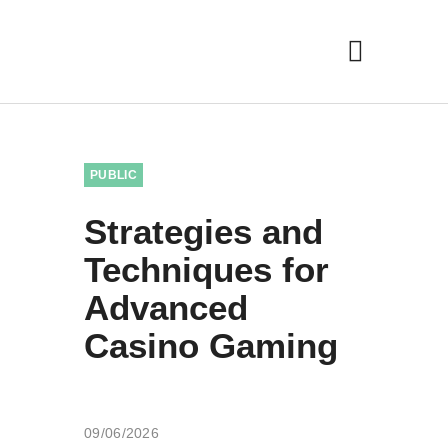
PUBLIC
Strategies and
Techniques for
Advanced
Casino Gaming
09/06/2026