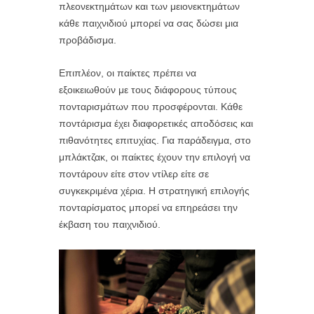
πλεονεκτημάτων και των μειονεκτημάτων
κάθε παιχνιδιού μπορεί να σας δώσει μια
προβάδισμα.
Επιπλέον, οι παίκτες πρέπει να
εξοικειωθούν με τους διάφορους τύπους
πονταρισμάτων που προσφέρονται. Κάθε
ποντάρισμα έχει διαφορετικές αποδόσεις και
πιθανότητες επιτυχίας. Για παράδειγμα, στο
μπλάκτζακ, οι παίκτες έχουν την επιλογή να
ποντάρουν είτε στον ντίλερ είτε σε
συγκεκριμένα χέρια. Η στρατηγική επιλογής
πονταρίσματος μπορεί να επηρεάσει την
έκβαση του παιχνιδιού.