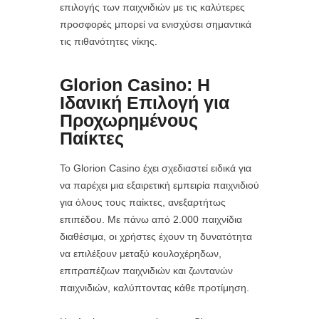
επιλογής των παιχνιδιών με τις καλύτερες
προσφορές μπορεί να ενισχύσει σημαντικά
τις πιθανότητες νίκης.
Glorion Casino: Η
Ιδανική Επιλογή για
Προχωρημένους
Παίκτες
Το Glorion Casino έχει σχεδιαστεί ειδικά για
να παρέχει μια εξαιρετική εμπειρία παιχνιδιού
για όλους τους παίκτες, ανεξαρτήτως
επιπέδου. Με πάνω από 2.000 παιχνίδια
διαθέσιμα, οι χρήστες έχουν τη δυνατότητα
να επιλέξουν μεταξύ κουλοχέρηδων,
επιτραπέζιων παιχνιδιών και ζωντανών
παιχνιδιών, καλύπτοντας κάθε προτίμηση.