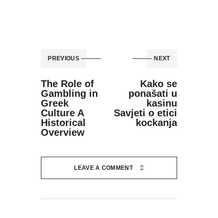
PREVIOUS
NEXT
The Role of
Kako se
Gambling in
ponašati u
Greek
kasinu
Culture A
Savjeti o etici
Historical
kockanja
Overview
LEAVE A COMMENT