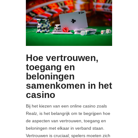
Hoe vertrouwen,
toegang en
beloningen
samenkomen in het
casino
Bij het kiezen van een online casino zoals
Realz, is het belangrijk om te begrijpen hoe
de aspecten van vertrouwen, toegang en
beloningen met elkaar in verband staan.
Vertrouwen is cruciaal; spelers moeten zich