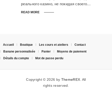
реального казино, не покидая своего…
READ MORE
Accueil
Boutique
Les cours et ateliers
Contact
Banane personnalisée
Panier
Moyens de paiement
Détails du compte
Mot de passe perdu
Copyright © 2026 by
ThemeREX
. All
rights reserved.