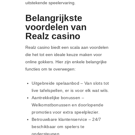
uitstekende speelervaring.
Belangrijkste
voordelen van
Realz casino
Realz casino biedt een scala aan voordelen
die het tot een ideale keuze maken voor
online gokkers. Hier zijn enkele belangrijke
functies om te overwegen:
Uitgebreide spelaanbod – Van slots tot
live tafelspellen, er is voor elk wat wils.
Aantrekkelijke bonussen –
Welkomstbonussen en doorlopende
promoties voor extra speelplezier.
Betrouwbare klantenservice – 24/7
beschikbaar om spelers te
ondersteunen.