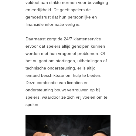
voldoet aan strikte normen voor beveiliging
en eerlijkheid. Dit geeft spelers de
gemoedsrust dat hun persoonlijke en
financiële informatie veilig is.
Daarnaast zorgt de 24/7 klantenservice
ervoor dat spelers altijd geholpen kunnen
worden met hun vragen of problemen. Of
het nu gaat om stortingen, uitbetalingen of
technische ondersteuning, er is altijd
iemand beschikbaar om hulp te bieden.
Deze combinatie van licenties en
ondersteuning bouwt vertrouwen op bij
spelers, waardoor ze zich vrij voelen om te
spelen.