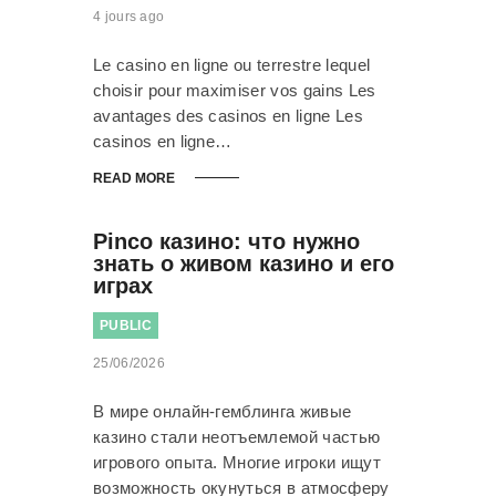
4 jours ago
Le casino en ligne ou terrestre lequel
choisir pour maximiser vos gains Les
avantages des casinos en ligne Les
casinos en ligne…
READ MORE
Pinco казино: что нужно
знать о живом казино и его
играх
PUBLIC
25/06/2026
В мире онлайн-гемблинга живые
казино стали неотъемлемой частью
игрового опыта. Многие игроки ищут
возможность окунуться в атмосферу