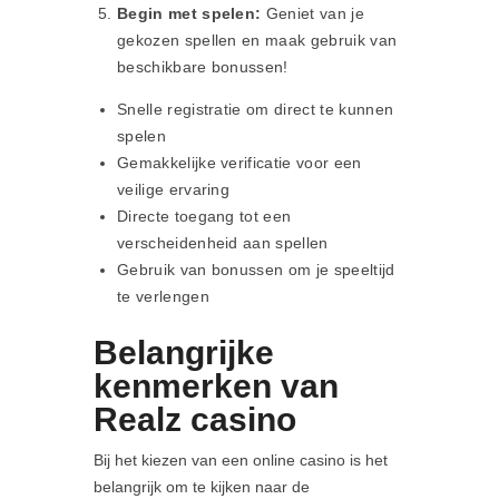
Begin met spelen:
Geniet van je
gekozen spellen en maak gebruik van
beschikbare bonussen!
Snelle registratie om direct te kunnen
spelen
Gemakkelijke verificatie voor een
veilige ervaring
Directe toegang tot een
verscheidenheid aan spellen
Gebruik van bonussen om je speeltijd
te verlengen
Belangrijke
kenmerken van
Realz casino
Bij het kiezen van een online casino is het
belangrijk om te kijken naar de