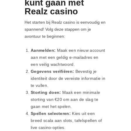
kunt gaan met
Realz casino
Het starten bij Realz casino is eenvoudig en
spannend! Volg deze stappen om je
avontuur te beginnen:
Aanmelden:
Maak een nieuw account
aan met een geldig e-mailadres en
een veilig wachtwoord.
Gegevens verifiëren:
Bevestig je
identiteit door de vereiste informatie in
te vullen.
Storting doen:
Maak een minimale
storting van €20 om aan de slag te
gaan met het spelen.
Spellen selecteren:
Kies uit een
breed scala aan slots, tafelspellen of
live casino-opties.