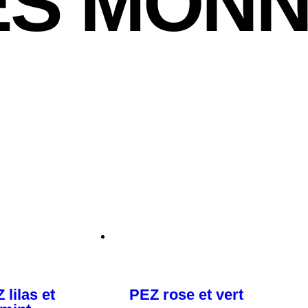
S MONN
OUT OF STOCK
 lilas et
PEZ rose et vert