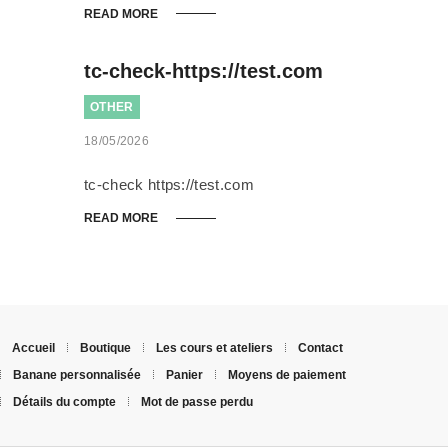
READ MORE
tc-check-https://test.com
OTHER
18/05/2026
tc-check https://test.com
READ MORE
Accueil
Boutique
Les cours et ateliers
Contact
Banane personnalisée
Panier
Moyens de paiement
Détails du compte
Mot de passe perdu