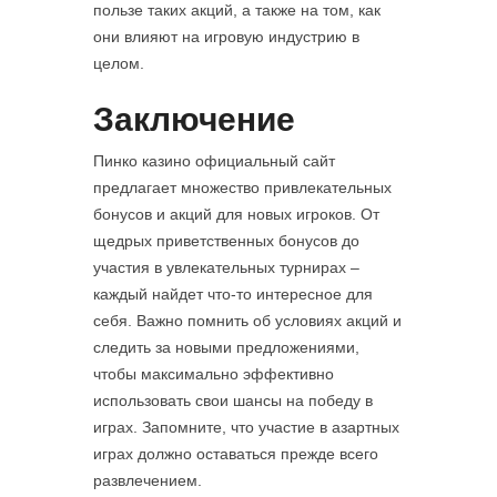
пользе таких акций, а также на том, как
они влияют на игровую индустрию в
целом.
Заключение
Пинко казино официальный сайт
предлагает множество привлекательных
бонусов и акций для новых игроков. От
щедрых приветственных бонусов до
участия в увлекательных турнирах –
каждый найдет что-то интересное для
себя. Важно помнить об условиях акций и
следить за новыми предложениями,
чтобы максимально эффективно
использовать свои шансы на победу в
играх. Запомните, что участие в азартных
играх должно оставаться прежде всего
развлечением.