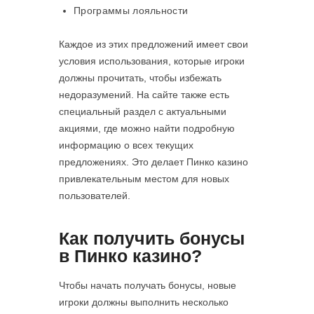
Программы лояльности
Каждое из этих предложений имеет свои
условия использования, которые игроки
должны прочитать, чтобы избежать
недоразумений. На сайте также есть
специальный раздел с актуальными
акциями, где можно найти подробную
информацию о всех текущих
предложениях. Это делает Пинко казино
привлекательным местом для новых
пользователей.
Как получить бонусы
в Пинко казино?
Чтобы начать получать бонусы, новые
игроки должны выполнить несколько