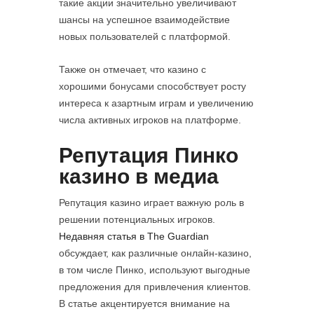
такие акции значительно увеличивают
шансы на успешное взаимодействие
новых пользователей с платформой.
Также он отмечает, что казино с
хорошими бонусами способствует росту
интереса к азартным играм и увеличению
числа активных игроков на платформе.
Репутация Пинко
казино в медиа
Репутация казино играет важную роль в
решении потенциальных игроков.
Недавняя статья в The Guardian
обсуждает, как различные онлайн-казино,
в том числе Пинко, используют выгодные
предложения для привлечения клиентов.
В статье акцентируется внимание на