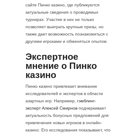
сайте Пинко казино, где публикуются
актуальные сведения о проводимых
турнирах. Участие в них не только
позволяет выиграть крупные призы, но
также дает возможность познакомиться с
другими игроками и обменяться опытом.
Экспертное
мнение о Пинко
казино
Пинко казино привлекает внимание
исследователей и экспертов в области
азартных игр. Например,
гэмблинг-
эксперт Алексей Смирнов
подчеркивает
актуальность бонусных предложений для
привлечения новых игроков в онлайн-
казино. Его исследования показывают, что