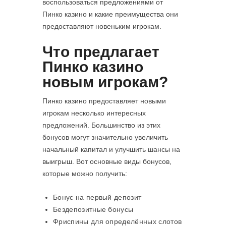
воспользоваться предложениями от
Пинко казино и какие преимущества они
предоставляют новеньким игрокам.
Что предлагает
Пинко казино
новым игрокам?
Пинко казино предоставляет новыми
игрокам несколько интересных
предложений. Большинство из этих
бонусов могут значительно увеличить
начальный капитал и улучшить шансы на
выигрыш. Вот основные виды бонусов,
которые можно получить:
Бонус на первый депозит
Бездепозитные бонусы
Фриспины для определённых слотов