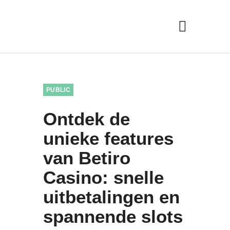
PUBLIC
Ontdek de
unieke features
van Betiro
Casino: snelle
uitbetalingen en
spannende slots