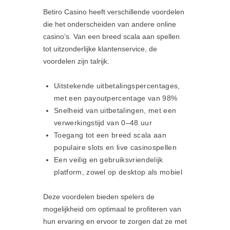
Betiro Casino heeft verschillende voordelen
die het onderscheiden van andere online
casino’s. Van een breed scala aan spellen
tot uitzonderlijke klantenservice, de
voordelen zijn talrijk.
Uitstekende uitbetalingspercentages,
met een payoutpercentage van 98%
Snelheid van uitbetalingen, met een
verwerkingstijd van 0–48 uur
Toegang tot een breed scala aan
populaire slots en live casinospellen
Een veilig en gebruiksvriendelijk
platform, zowel op desktop als mobiel
Deze voordelen bieden spelers de
mogelijkheid om optimaal te profiteren van
hun ervaring en ervoor te zorgen dat ze met