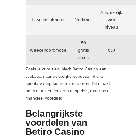
Afhankelijk
Loyaliteitsbonus
Variabel
van
niveau
50
Weekendpromotie
gratis
€30
spins
Zoals je kunt zien, biedt Betiro Casino een
scala aan aantrekkelijke bonussen die je
speelervaring kunnen verbeteren. Dit maakt
het niet alleen leuk om te spelen, maar ook
financieel voordelig.
Belangrijkste
voordelen van
Betiro Casino