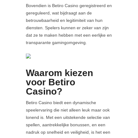
Bovendien is Betiro Casino geregistreerd en
gereguleerd, wat bijdraagt aan de
betrouwbaarheid en legitimiteit van hun
diensten. Spelers kunnen er zeker van zijn
dat ze te maken hebben met een eerlijke en
transparante gamingomgeving.
Waarom kiezen
voor Betiro
Casino?
Betiro Casino biedt een dynamische
speelervaring die niet alleen leuk maar ook
lonend is. Met een uitstekende selectie van
spellen, aantrekkelijke bonussen, en een
nadruk op snelheid en veiligheid, is het een