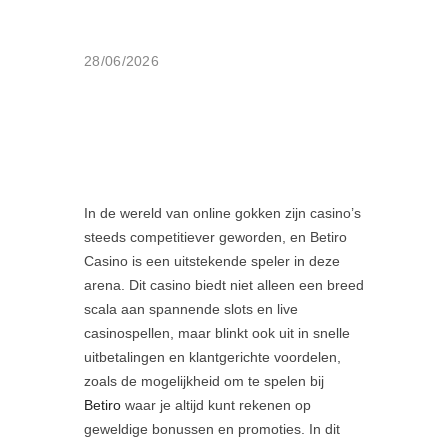
28/06/2026
In de wereld van online gokken zijn casino’s
steeds competitiever geworden, en Betiro
Casino is een uitstekende speler in deze
arena. Dit casino biedt niet alleen een breed
scala aan spannende slots en live
casinospellen, maar blinkt ook uit in snelle
uitbetalingen en klantgerichte voordelen,
zoals de mogelijkheid om te spelen bij
Betiro
waar je altijd kunt rekenen op
geweldige bonussen en promoties. In dit