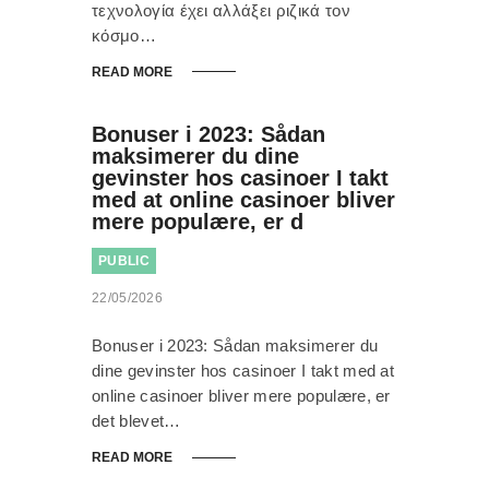
τεχνολογία έχει αλλάξει ριζικά τον
κόσμο…
READ MORE
Bonuser i 2023: Sådan
maksimerer du dine
gevinster hos casinoer I takt
med at online casinoer bliver
mere populære, er d
PUBLIC
22/05/2026
Bonuser i 2023: Sådan maksimerer du
dine gevinster hos casinoer I takt med at
online casinoer bliver mere populære, er
det blevet…
READ MORE