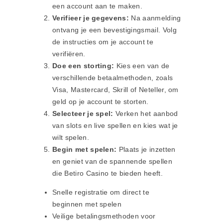
een account aan te maken.
Verifieer je gegevens:
Na aanmelding
ontvang je een bevestigingsmail. Volg
de instructies om je account te
verifiëren.
Doe een storting:
Kies een van de
verschillende betaalmethoden, zoals
Visa, Mastercard, Skrill of Neteller, om
geld op je account te storten.
Selecteer je spel:
Verken het aanbod
van slots en live spellen en kies wat je
wilt spelen.
Begin met spelen:
Plaats je inzetten
en geniet van de spannende spellen
die Betiro Casino te bieden heeft.
Snelle registratie om direct te
beginnen met spelen
Veilige betalingsmethoden voor