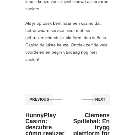
ideale keuze voor zowel nieuwe als ervaren
spelers.
Als je op zoek bent naar een casino dat
betrouwbare service biedt met een
gebruikersvriendelijk platform, dan is Betiro
Casino de juiste keuze. Ontdek zelf de vele
voordelen en begin vandaag nog met
spelen!
PREVIOUS
NEXT
HunnyPlay
Clemens
Casino:
Spillehal: En
descubre
trygg
cómo realizar
plattform for