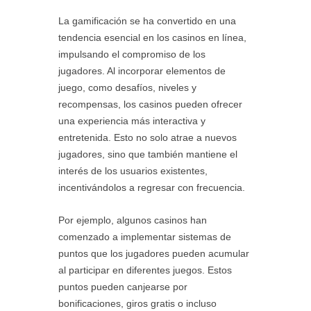
La gamificación se ha convertido en una
tendencia esencial en los casinos en línea,
impulsando el compromiso de los
jugadores. Al incorporar elementos de
juego, como desafíos, niveles y
recompensas, los casinos pueden ofrecer
una experiencia más interactiva y
entretenida. Esto no solo atrae a nuevos
jugadores, sino que también mantiene el
interés de los usuarios existentes,
incentivándolos a regresar con frecuencia.
Por ejemplo, algunos casinos han
comenzado a implementar sistemas de
puntos que los jugadores pueden acumular
al participar en diferentes juegos. Estos
puntos pueden canjearse por
bonificaciones, giros gratis o incluso