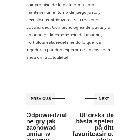
compromiso de la plataforma para
mantener un entorno de juego justo y
accesible contribuyen a su creciente
popularidad. Con tecnologías de punta y un
enfoque en la experiencia del usuario,
FortiSlots está redefiniendo lo que los
jugadores pueden esperar de un casino en
línea en la actualidad.
PREVIOUS
NEXT
Odpowiedzial
Utforska de
ne gry jak
bästa spelen
zachować
på ditt
umiar w
favoritcasino:
kasynie
slots,