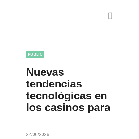
PUBLIC
Nuevas
tendencias
tecnológicas en
los casinos para
22/06/2026