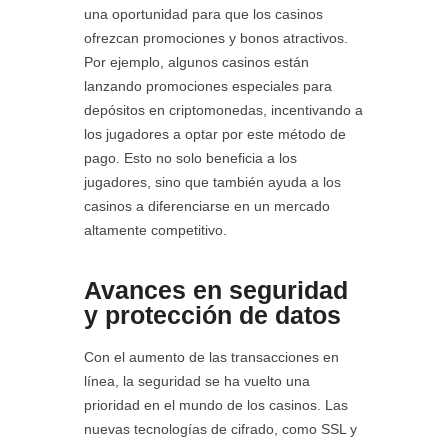
una oportunidad para que los casinos
ofrezcan promociones y bonos atractivos.
Por ejemplo, algunos casinos están
lanzando promociones especiales para
depósitos en criptomonedas, incentivando a
los jugadores a optar por este método de
pago. Esto no solo beneficia a los
jugadores, sino que también ayuda a los
casinos a diferenciarse en un mercado
altamente competitivo.
Avances en seguridad
y protección de datos
Con el aumento de las transacciones en
línea, la seguridad se ha vuelto una
prioridad en el mundo de los casinos. Las
nuevas tecnologías de cifrado, como SSL y