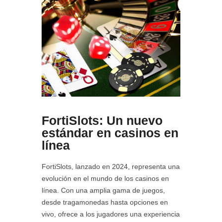
FortiSlots: Un nuevo
estándar en casinos en
línea
FortiSlots, lanzado en 2024, representa una
evolución en el mundo de los casinos en
línea. Con una amplia gama de juegos,
desde tragamonedas hasta opciones en
vivo, ofrece a los jugadores una experiencia