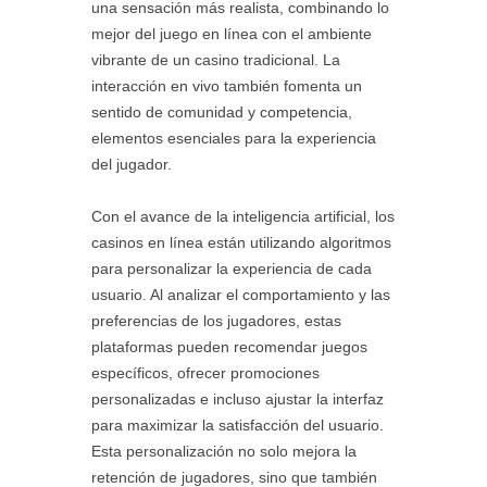
una sensación más realista, combinando lo
mejor del juego en línea con el ambiente
vibrante de un casino tradicional. La
interacción en vivo también fomenta un
sentido de comunidad y competencia,
elementos esenciales para la experiencia
del jugador.
Con el avance de la inteligencia artificial, los
casinos en línea están utilizando algoritmos
para personalizar la experiencia de cada
usuario. Al analizar el comportamiento y las
preferencias de los jugadores, estas
plataformas pueden recomendar juegos
específicos, ofrecer promociones
personalizadas e incluso ajustar la interfaz
para maximizar la satisfacción del usuario.
Esta personalización no solo mejora la
retención de jugadores, sino que también