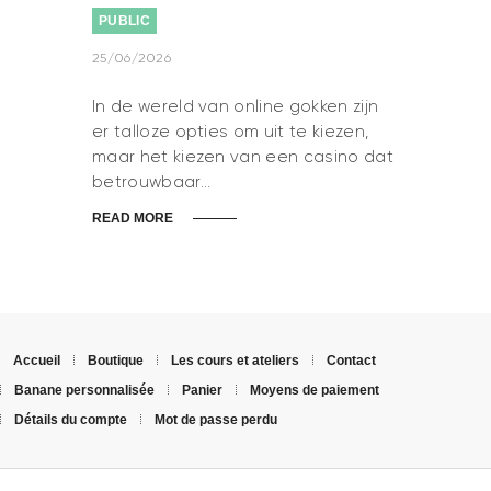
PUBLIC
25/06/2026
In de wereld van online gokken zijn
er talloze opties om uit te kiezen,
maar het kiezen van een casino dat
betrouwbaar…
READ MORE
Accueil
Boutique
Les cours et ateliers
Contact
Banane personnalisée
Panier
Moyens de paiement
Détails du compte
Mot de passe perdu