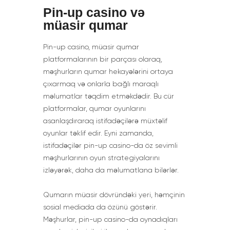
Pin-up casino və
müasir qumar
Pin-up casino, müasir qumar
platformalarının bir parçası olaraq,
məşhurların qumar hekayələrini ortaya
çıxarmaq və onlarla bağlı maraqlı
məlumatlar təqdim etməkdədir. Bu cür
platformalar, qumar oyunlarını
asanlaşdıraraq istifadəçilərə müxtəlif
oyunlar təklif edir. Eyni zamanda,
istifadəçilər pin-up casino-da öz sevimli
məşhurlarının oyun strategiyalarını
izləyərək, daha da məlumatlana bilərlər.
Qumarın müasir dövründəki yeri, həmçinin
sosial mediada da özünü göstərir.
Məşhurlar, pin-up casino-da oynadıqları