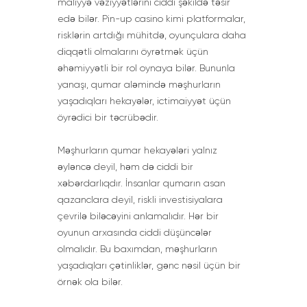
maliyyə vəziyyətlərini ciddi şəkildə təsir
edə bilər. Pin-up casino kimi platformalar,
risklərin artdığı mühitdə, oyunçulara daha
diqqətli olmalarını öyrətmək üçün
əhəmiyyətli bir rol oynaya bilər. Bununla
yanaşı, qumar aləmində məşhurların
yaşadıqları hekayələr, ictimaiyyət üçün
öyrədici bir təcrübədir.
Məşhurların qumar hekayələri yalnız
əyləncə deyil, həm də ciddi bir
xəbərdarlıqdır. İnsanlar qumarın asan
qazanclara deyil, riskli investisiyalara
çevrilə biləcəyini anlamalıdır. Hər bir
oyunun arxasında ciddi düşüncələr
olmalıdır. Bu baxımdan, məşhurların
yaşadıqları çətinliklər, gənc nəsil üçün bir
örnək ola bilər.