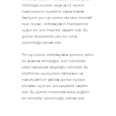
rahatlıqla oyunları seçə və öz sevimli
məşhurlarının oyunlarını izləyə bilərlər.
Həmçinin, pin-up casino-da olan müxtəlif
oyun növləri, istifadəçilərin maraqlarına
uyğun bir sıra imkanlar təqdim edir. Bu,
qumar dünyasında yeni bir üslub
yaratmağa kömək edir.
Pin-up casino, istifadəçilərə qumarın yalnız
bir əyləncə olmadığını, eyni zamanda
ciddi məsuliyyət daşıdığını xatırladır. Bu
platforma, oyunçuların təhlükəsiz və
məsuliyyətli bir şəkildə qumar oynaya
bilmələri üçün bir sıra qaydalar təqdim
edir. Bu, qumar mühitində daha sağlam
bir atmosfer yaratmağa xidmət edir.