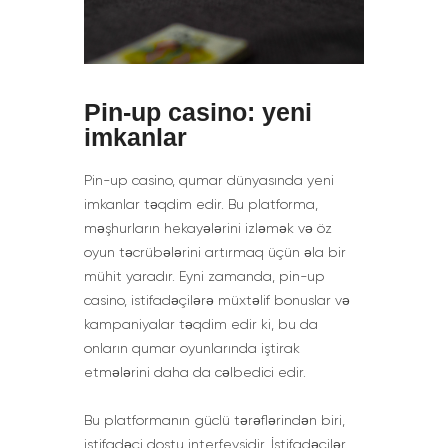
Pin-up casino: yeni
imkanlar
Pin-up casino, qumar dünyasında yeni
imkanlar təqdim edir. Bu platforma,
məşhurların hekayələrini izləmək və öz
oyun təcrübələrini artırmaq üçün əla bir
mühit yaradır. Eyni zamanda, pin-up
casino, istifadəçilərə müxtəlif bonuslar və
kampaniyalar təqdim edir ki, bu da
onların qumar oyunlarında iştirak
etmələrini daha da cəlbedici edir.
Bu platformanın güclü tərəflərindən biri,
istifadəçi dostu interfeysidir. İstifadəçilər,