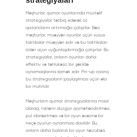
Məşhurlar, qumar oyunlarında müxtəlif
strategiyalar tətbiq edərək öz
qazanclarını artırmağa çalışırlar. Bəzi
məşhurlar, müəyyən oyunlar üçün xüsusi
taktikalar müəyyən edir və bu taktikaları
özləri üçün uyğunlaşdırmağa çalışırlar. Bu
strategiyalar, onların oyunları daha
effektiv və təhlükəsiz bir şəkildə
oynamaqlarına kömək edir. Pin-up casino,
bu strategiyaların paylaşılması üçün əla
bir mühitdir.
Məşhurların qumar strategiyalarına misal
olaraq, risklərin düzgün qiymətləndirilməsi,
pul idarəetməsi və bir oyun əvəzinə bir
neçə oyunun oynanması daxildir. Bu,
onların daha balanslı bir oyun təcrübəsi