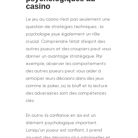
casino
Le jeu au casino n’est pas seulement une
question de stratégies techniques ; la
psychologie joue également un rôle
crucial. Comprendre l’état d’esprit des
autres joueurs et des croupiers peut vous
donner un avantage stratégique. Par
exemple, observer les comportements
des autres joueurs peut vous aider à
anticiper leurs décisions dans des jeux
comme le poker, où le bluff et la lecture
des adversaires sont des compétences
clés.
En outre, la confiance en soi est un
élément psychologique important.
Lorsqu’un joueur est confiant, il prend
souvent des décisions plus rationnelles et