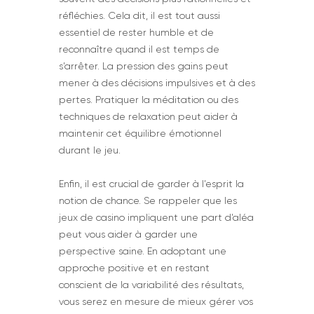
réfléchies. Cela dit, il est tout aussi
essentiel de rester humble et de
reconnaître quand il est temps de
s’arrêter. La pression des gains peut
mener à des décisions impulsives et à des
pertes. Pratiquer la méditation ou des
techniques de relaxation peut aider à
maintenir cet équilibre émotionnel
durant le jeu.
Enfin, il est crucial de garder à l’esprit la
notion de chance. Se rappeler que les
jeux de casino impliquent une part d’aléa
peut vous aider à garder une
perspective saine. En adoptant une
approche positive et en restant
conscient de la variabilité des résultats,
vous serez en mesure de mieux gérer vos