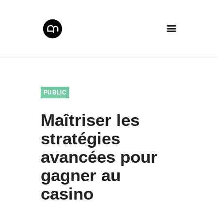
PUBLIC
Maîtriser les
stratégies
avancées pour
gagner au
casino