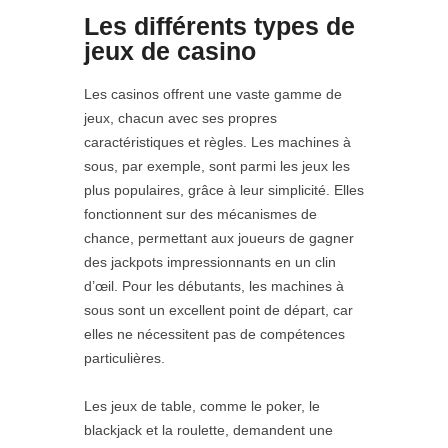
Les différents types de
jeux de casino
Les casinos offrent une vaste gamme de
jeux, chacun avec ses propres
caractéristiques et règles. Les machines à
sous, par exemple, sont parmi les jeux les
plus populaires, grâce à leur simplicité. Elles
fonctionnent sur des mécanismes de
chance, permettant aux joueurs de gagner
des jackpots impressionnants en un clin
d’œil. Pour les débutants, les machines à
sous sont un excellent point de départ, car
elles ne nécessitent pas de compétences
particulières.
Les jeux de table, comme le poker, le
blackjack et la roulette, demandent une