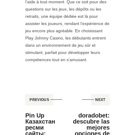
l’aide à tout moment. Que ce soit pour des
questions sur les jeux, les dépôts ou les
retraits, une équipe dédiée est là pour
assister les joueurs, rendant l’expérience de
jeu encore plus agréable. En choisissant
Play Johnny Casino, les débutants entrent
dans un environnement de jeu sûr et
stimulant, parfait pour développer leurs
compétences tout en s’amusant.
PREVIOUS
NEXT
Pin Up
doradobet:
Казахстан
descubre las
ресми
mejores
сайты:
opciones de