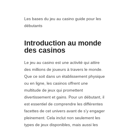
Les bases du jeu au casino guide pour les
débutants
Introduction au monde
des casinos
Le jeu au casino est une activité qui attire
des millions de joueurs à travers le monde.
Que ce soit dans un établissement physique
ou en ligne, les casinos offrent une
multitude de jeux qui promettent
divertissement et gains. Pour un débutant, il
est essentiel de comprendre les différentes
facettes de cet univers avant de s’y engager
pleinement. Cela inclut non seulement les
types de jeux disponibles, mais aussi les