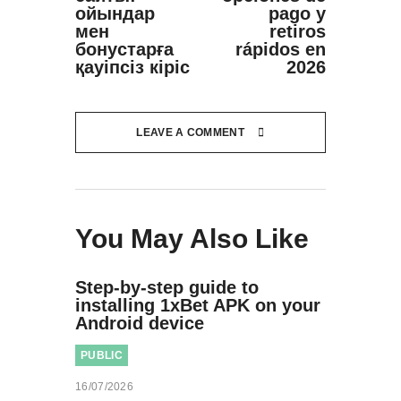
ойындар
pago y
мен
retiros
бонустарға
rápidos en
қауіпсіз кіріс
2026
LEAVE A COMMENT
You May Also Like
Step-by-step guide to
installing 1xBet APK on your
Android device
PUBLIC
16/07/2026