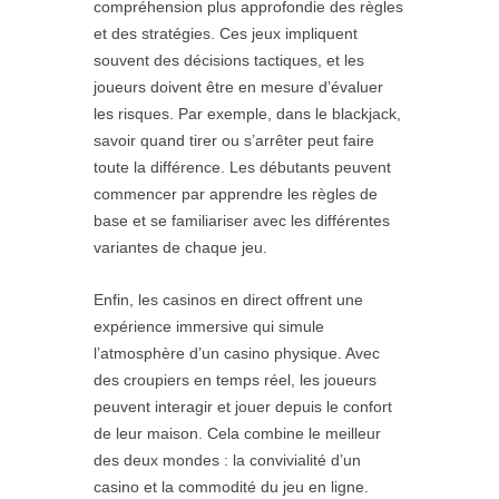
compréhension plus approfondie des règles
et des stratégies. Ces jeux impliquent
souvent des décisions tactiques, et les
joueurs doivent être en mesure d’évaluer
les risques. Par exemple, dans le blackjack,
savoir quand tirer ou s’arrêter peut faire
toute la différence. Les débutants peuvent
commencer par apprendre les règles de
base et se familiariser avec les différentes
variantes de chaque jeu.
Enfin, les casinos en direct offrent une
expérience immersive qui simule
l’atmosphère d’un casino physique. Avec
des croupiers en temps réel, les joueurs
peuvent interagir et jouer depuis le confort
de leur maison. Cela combine le meilleur
des deux mondes : la convivialité d’un
casino et la commodité du jeu en ligne.