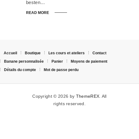
besten…
READ MORE
Accueil
Boutique
Les cours et ateliers
Contact
Banane personnalisée
Panier
Moyens de paiement
Détails du compte
Mot de passe perdu
Copyright © 2026 by
ThemeREX
. All
rights reserved.