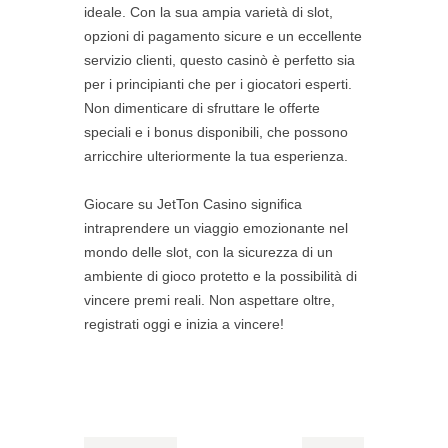
ideale. Con la sua ampia varietà di slot,
opzioni di pagamento sicure e un eccellente
servizio clienti, questo casinò è perfetto sia
per i principianti che per i giocatori esperti.
Non dimenticare di sfruttare le offerte
speciali e i bonus disponibili, che possono
arricchire ulteriormente la tua esperienza.
Giocare su JetTon Casino significa
intraprendere un viaggio emozionante nel
mondo delle slot, con la sicurezza di un
ambiente di gioco protetto e la possibilità di
vincere premi reali. Non aspettare oltre,
registrati oggi e inizia a vincere!