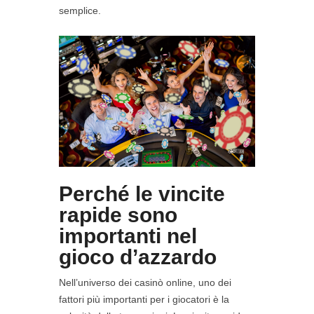
semplice.
Perché le vincite
rapide sono
importanti nel
gioco d’azzardo
Nell’universo dei casinò online, uno dei
fattori più importanti per i giocatori è la