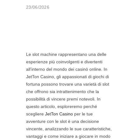
23/06/2026
Le slot machine rappresentano una delle
esperienze più coinvolgenti e divertenti
all’interno del mondo dei casinò online. In
JetTon Casino, gli appassionati di giochi di
fortuna possono trovare una varietà di slot
che offrono sia intrattenimento che la
possibilità di vincere premi notevoli. In
questo articolo, esploreremo perché
scegliere
JetTon Casino
per le tue
avventure con le slot è una decisione
vincente, analizzando le sue caratteristiche,
vantaggi e come iniziare a giocare in modo