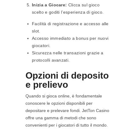
Inizia a Giocare:
Clicca sul gioco
scelto e goditi l’esperienza di gioco.
Facilità di registrazione e accesso alle
slot.
Accesso immediato a bonus per nuovi
giocatori.
Sicurezza nelle transazioni grazie a
protocolli avanzati.
Opzioni di deposito
e prelievo
Quando si gioca online, è fondamentale
conoscere le opzioni disponibili per
depositare e prelevare fondi. JetTon Casino
offre una gamma di metodi che sono
convenienti per i giocatori di tutto il mondo.