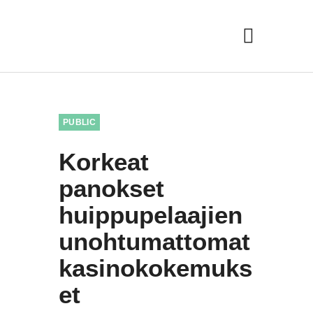
PUBLIC
Korkeat
panokset
huippupelaajien
unohtumattomat
kasinokokemuks
et