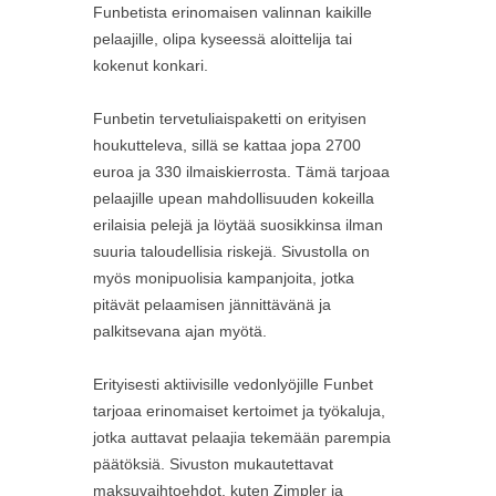
Funbetista erinomaisen valinnan kaikille
pelaajille, olipa kyseessä aloittelija tai
kokenut konkari.
Funbetin tervetuliaispaketti on erityisen
houkutteleva, sillä se kattaa jopa 2700
euroa ja 330 ilmaiskierrosta. Tämä tarjoaa
pelaajille upean mahdollisuuden kokeilla
erilaisia pelejä ja löytää suosikkinsa ilman
suuria taloudellisia riskejä. Sivustolla on
myös monipuolisia kampanjoita, jotka
pitävät pelaamisen jännittävänä ja
palkitsevana ajan myötä.
Erityisesti aktiivisille vedonlyöjille Funbet
tarjoaa erinomaiset kertoimet ja työkaluja,
jotka auttavat pelaajia tekemään parempia
päätöksiä. Sivuston mukautettavat
maksuvaihtoehdot, kuten Zimpler ja