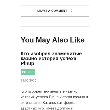
LEAVE A COMMENT
You May Also Like
Кто изобрел знаменитые
казино история успеха
Pinup
PUBLIC
28/05/2026
Кто изобрел знаменитые казино
история успеха Pinup Истоки казино и
их развитие Казино, как форма
азартных игр, имеет долгую и