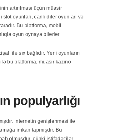
nin artırılması üçün müasir
slot oyunları, canlı diler oyunları və
yaradır. Bu platforma, mobil
nlıqla oyun oynaya bilərlər.
fı ilə sıx bağlıdır. Yeni oyunların
 ilə bu platforma, müasir kazino
n populyarlığı
şdır. İnternetin genişlənməsi ilə
ynamağa imkan tapmışdır. Bu
əb olmuşdur, çünki istifadəçilər