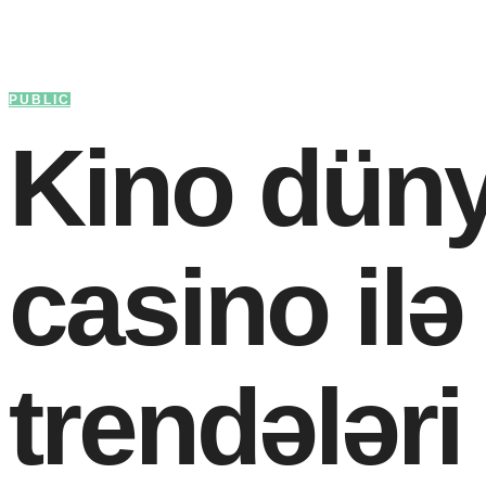
PUBLIC
Kino düny
casino ilə
trendələri