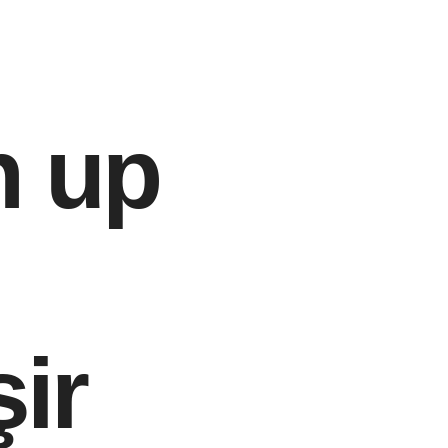
n up
şir