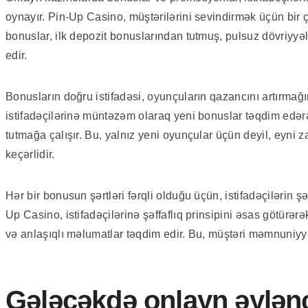
oynayır. Pin-Up Casino, müştərilərini sevindirmək üçün bir 
bonuslar, ilk depozit bonuslarından tutmuş, pulsuz dövriyyəl
edir.
Bonusların doğru istifadəsi, oyunçuların qazancını artırma
istifadəçilərinə müntəzəm olaraq yeni bonuslar təqdim edər
tutmağa çalışır. Bu, yalnız yeni oyunçular üçün deyil, eyni
keçərlidir.
Hər bir bonusun şərtləri fərqli olduğu üçün, istifadəçilərin şə
Up Casino, istifadəçilərinə şəffaflıq prinsipini əsas götürərək
və anlaşıqlı məlumatlar təqdim edir. Bu, müştəri məmnuniyyə
Gələcəkdə onlayn əylən