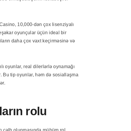
Up Casino, 10,000-dən çox lisenziyalı
eşəkar oyunçular üçün ideal bir
uların daha çox vaxt keçirməsinə və
lı oyunlar, real dilerlərlə oynamağı
. Bu tip oyunlar, həm də sosiallaşma
ər.
arın rolu
rin cəlb olunmasında mühüm rol