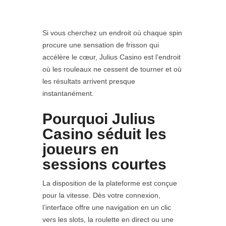
Si vous cherchez un endroit où chaque spin
procure une sensation de frisson qui
accélère le cœur, Julius Casino est l’endroit
où les rouleaux ne cessent de tourner et où
les résultats arrivent presque
instantanément.
Pourquoi Julius
Casino séduit les
joueurs en
sessions courtes
La disposition de la plateforme est conçue
pour la vitesse. Dès votre connexion,
l’interface offre une navigation en un clic
vers les slots, la roulette en direct ou une