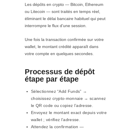
Les dépôts en crypto — Bitcoin, Ethereum
ou Litecoin — sont traités en temps réel,
éliminant le délai bancaire habituel qui peut
interrompre le flux d’une session.
Une fois la transaction confirmée sur votre
wallet, le montant crédité apparaît dans
votre compte en quelques secondes.
Processus de dépôt
étape par étape
Sélectionnez “Add Funds” →
choisissez crypto-monnaie → scannez
le QR code ou copiez l’adresse.
Envoyez le montant exact depuis votre
wallet ; vérifiez l’adresse.
Attendez la confirmation —