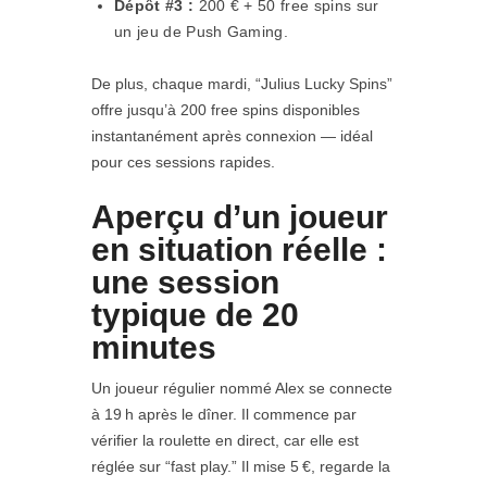
Dépôt #3 :
200 € + 50 free spins sur
un jeu de Push Gaming.
De plus, chaque mardi, “Julius Lucky Spins”
offre jusqu’à 200 free spins disponibles
instantanément après connexion — idéal
pour ces sessions rapides.
Aperçu d’un joueur
en situation réelle :
une session
typique de 20
minutes
Un joueur régulier nommé Alex se connecte
à 19 h après le dîner. Il commence par
vérifier la roulette en direct, car elle est
réglée sur “fast play.” Il mise 5 €, regarde la