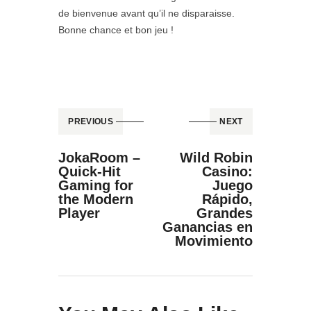
de bienvenue avant qu’il ne disparaisse.
Bonne chance et bon jeu !
PREVIOUS
NEXT
JokaRoom –
Wild Robin
Quick‑Hit
Casino:
Gaming for
Juego
the Modern
Rápido,
Player
Grandes
Ganancias en
Movimiento