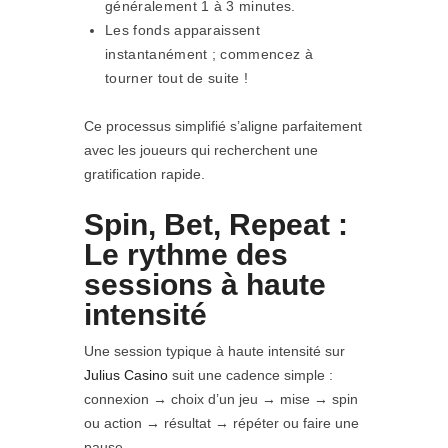
généralement 1 à 3 minutes.
Les fonds apparaissent
instantanément ; commencez à
tourner tout de suite !
Ce processus simplifié s’aligne parfaitement
avec les joueurs qui recherchent une
gratification rapide.
Spin, Bet, Repeat :
Le rythme des
sessions à haute
intensité
Une session typique à haute intensité sur
Julius Casino
suit une cadence simple :
connexion → choix d’un jeu → mise → spin
ou action → résultat → répéter ou faire une
pause.