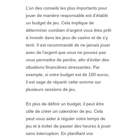
L’un des conseils les plus importants pour
jouer de manière responsable est d’établir
un budget de jeu. Cela implique de
déterminer combien d’argent vous êtes prêt
à investir dans les jeux de casino et de s’y
tenir. Il est recommandé de ne jamais jouer
avec de l’argent que vous ne pouvez pas
vous permettre de perdre, afin d’éviter des
situations financières stressantes. Par
exemple, si votre budget est de 100 euros,
il est sage de répartir cette somme sur
plusieurs sessions de jeu.
En plus de définir un budget, il peut être
utile de créer un calendrier de jeu. Cela
peut vous aider à réguler votre temps de
jeu et à éviter de passer des heures à jouer
sans interruption. En planifiant vos