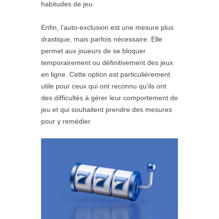
habitudes de jeu.
Enfin, l’auto-exclusion est une mesure plus
drastique, mais parfois nécessaire. Elle
permet aux joueurs de se bloquer
temporairement ou définitivement des jeux
en ligne. Cette option est particulièrement
utile pour ceux qui ont reconnu qu’ils ont
des difficultés à gérer leur comportement de
jeu et qui souhaitent prendre des mesures
pour y remédier.