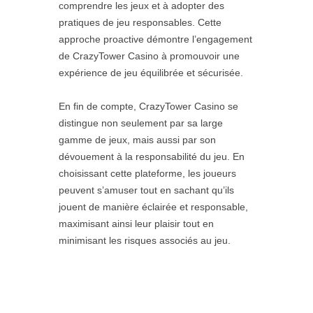
comprendre les jeux et à adopter des
pratiques de jeu responsables. Cette
approche proactive démontre l’engagement
de CrazyTower Casino à promouvoir une
expérience de jeu équilibrée et sécurisée.
En fin de compte, CrazyTower Casino se
distingue non seulement par sa large
gamme de jeux, mais aussi par son
dévouement à la responsabilité du jeu. En
choisissant cette plateforme, les joueurs
peuvent s’amuser tout en sachant qu’ils
jouent de manière éclairée et responsable,
maximisant ainsi leur plaisir tout en
minimisant les risques associés au jeu.