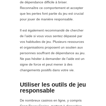
de dépendance difficile à briser.
Reconnaître ce comportement et accepter
que les pertes font partie du jeu est crucial
pour jouer de manière responsable.
Il est également recommandé de chercher
de l’aide si vous vous sentez dépassé par
vos habitudes de jeu. Plusieurs ressources
et organisations proposent un soutien aux
personnes souffrant de dépendance au jeu.
Ne pas hésiter à demander de l’aide est un
signe de force et peut mener à des
changements positifs dans votre vie.
Utiliser les outils de jeu
responsable
De nombreux casinos en ligne, y compris