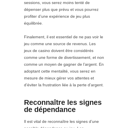
sessions, vous serez moins tenté de
dépenser plus que prévu et vous pourrez
profiter d’une expérience de jeu plus
équilibrée.
Finalement, il est essentiel de ne pas voir le
jeu comme une source de revenus. Les
jeux de casino doivent être considérés
comme une forme de divertissement, et non
comme un moyen de gagner de l’argent. En
adoptant cette mentalité, vous serez en
mesure de mieux gérer vos attentes et
d’éviter la frustration liée à la perte d’argent.
Reconnaître les signes
de dépendance
Il est vital de reconnaître les signes d’une