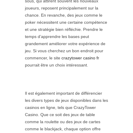
sous, qui attirent souvent les nouveaux
joueurs, reposent principalement sur la
chance. En revanche, des jeux comme le
poker nécessitent une certaine compétence
et une stratégie bien réfléchie. Prendre le
temps d’apprendre les bases peut
grandement améliorer votre expérience de
jeu. Si vous cherchez un bon endroit pour
commencer, le site
crazytower casino fr
pourrait être un choix intéressant.
Il est également important de différencier
les divers types de jeux disponibles dans les
casinos en ligne, tels que CrazyTower
Casino. Que ce soit des jeux de table
comme la roulette ou des jeux de cartes
comme le blackjack, chaque option offre