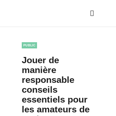
PUBLIC
Jouer de
manière
responsable
conseils
essentiels pour
les amateurs de