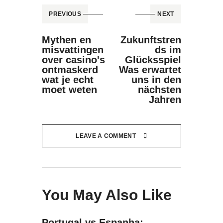
PREVIOUS
NEXT
Mythen en
Zukunftstren
misvattingen
ds im
over casino's
Glücksspiel
ontmaskerd
Was erwartet
wat je echt
uns in den
moet weten
nächsten
Jahren
LEAVE A COMMENT
You May Also Like
Portugal vs Espanha: