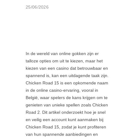
25/06/2026
In de wereld van online gokken zijn er
talloze opties om uit te kiezen, maar het
kiezen van een casino dat betrouwbaar en
spannend is, kan een uitdagende taak zijn.
Chicken Road 15 is een opkomende naam
in de online casino-ervaring, vooral in
België, waar spelers de kans krijgen om te
genieten van unieke spellen zoals Chicken
Road 2. Dit artikel onderzoekt hoe je snel
en veilig een account kunt aanmaken bij
Chicken Road 15, zodat je kunt profiteren
van hun spannende aanbiedingen en