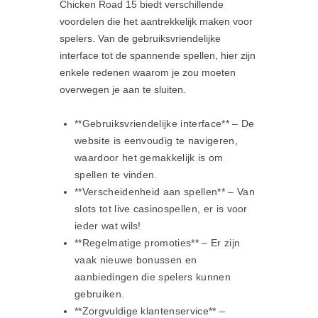
Chicken Road 15 biedt verschillende
voordelen die het aantrekkelijk maken voor
spelers. Van de gebruiksvriendelijke
interface tot de spannende spellen, hier zijn
enkele redenen waarom je zou moeten
overwegen je aan te sluiten.
**Gebruiksvriendelijke interface** – De
website is eenvoudig te navigeren,
waardoor het gemakkelijk is om
spellen te vinden.
**Verscheidenheid aan spellen** – Van
slots tot live casinospellen, er is voor
ieder wat wils!
**Regelmatige promoties** – Er zijn
vaak nieuwe bonussen en
aanbiedingen die spelers kunnen
gebruiken.
**Zorgvuldige klantenservice** –