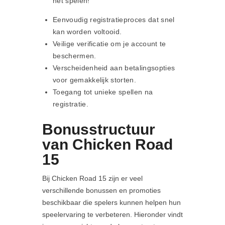
het spelen!
Eenvoudig registratieproces dat snel
kan worden voltooid.
Veilige verificatie om je account te
beschermen.
Verscheidenheid aan betalingsopties
voor gemakkelijk storten.
Toegang tot unieke spellen na
registratie.
Bonusstructuur
van Chicken Road
15
Bij Chicken Road 15 zijn er veel
verschillende bonussen en promoties
beschikbaar die spelers kunnen helpen hun
speelervaring te verbeteren. Hieronder vindt