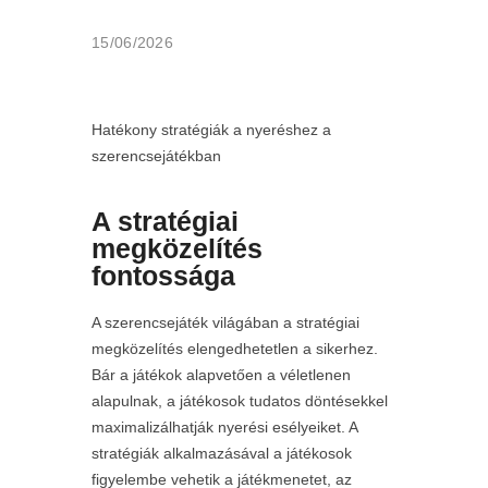
15/06/2026
Hatékony stratégiák a nyeréshez a
szerencsejátékban
A stratégiai
megközelítés
fontossága
A szerencsejáték világában a stratégiai
megközelítés elengedhetetlen a sikerhez.
Bár a játékok alapvetően a véletlenen
alapulnak, a játékosok tudatos döntésekkel
maximalizálhatják nyerési esélyeiket. A
stratégiák alkalmazásával a játékosok
figyelembe vehetik a játékmenetet, az