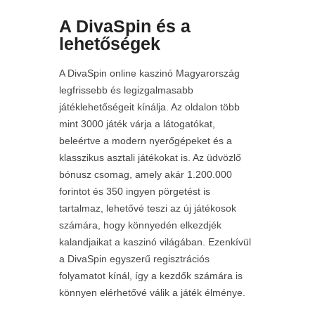
A DivaSpin és a
lehetőségek
A DivaSpin online kaszinó Magyarország
legfrissebb és legizgalmasabb
játéklehetőségeit kínálja. Az oldalon több
mint 3000 játék várja a látogatókat,
beleértve a modern nyerőgépeket és a
klasszikus asztali játékokat is. Az üdvözlő
bónusz csomag, amely akár 1.200.000
forintot és 350 ingyen pörgetést is
tartalmaz, lehetővé teszi az új játékosok
számára, hogy könnyedén elkezdjék
kalandjaikat a kaszinó világában. Ezenkívül
a DivaSpin egyszerű regisztrációs
folyamatot kínál, így a kezdők számára is
könnyen elérhetővé válik a játék élménye.