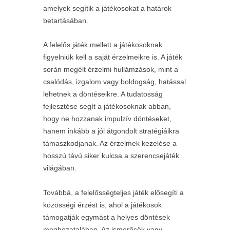
amelyek segítik a játékosokat a határok
betartásában.
A felelős játék mellett a játékosoknak
figyelniük kell a saját érzelmeikre is. A játék
során megélt érzelmi hullámzások, mint a
csalódás, izgalom vagy boldogság, hatással
lehetnek a döntéseikre. A tudatosság
fejlesztése segít a játékosoknak abban,
hogy ne hozzanak impulzív döntéseket,
hanem inkább a jól átgondolt stratégiáikra
támaszkodjanak. Az érzelmek kezelése a
hosszú távú siker kulcsa a szerencsejáték
világában.
Továbbá, a felelősségteljes játék elősegíti a
közösségi érzést is, ahol a játékosok
támogatják egymást a helyes döntések
meghozatalában. Az ismerősök vagy