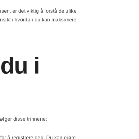
n, er det viktig å forstå de ulike
nnsikt i hvordan du kan maksimere
du i
ølger disse trinnene:
r å registrere deg. Du kan gjøre