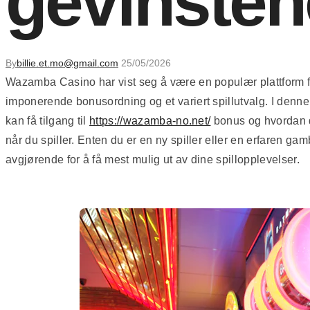
gevinsten
By
billie.et.mo@gmail.com
25/05/2026
Wazamba Casino har vist seg å være en populær plattform fo
imponerende bonusordning og et variert spillutvalg. I denne
kan få tilgang til
https://wazamba-no.net/
bonus og hvordan 
når du spiller. Enten du er en ny spiller eller en erfaren gamb
avgjørende for å få mest mulig ut av dine spillopplevelser.