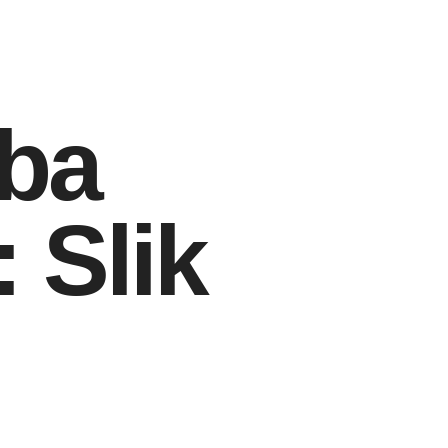
mba
 Slik