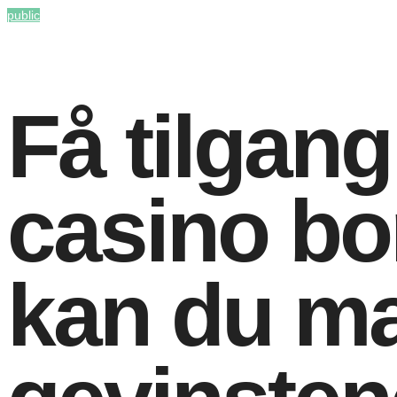
public
Få tilgan
casino bon
kan du m