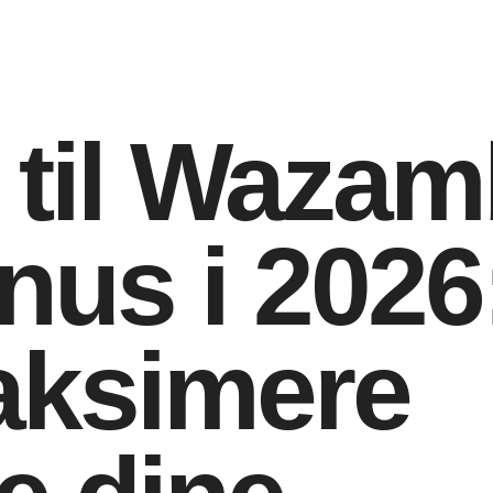
g til Waza
us i 2026:
aksimere