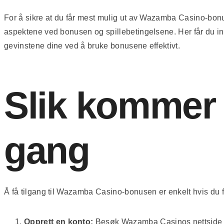
For å sikre at du får mest mulig ut av Wazamba Casino-bonuse
aspektene ved bonusen og spillebetingelsene. Her får du i
gevinstene dine ved å bruke bonusene effektivt.
Slik kommer 
gang
Å få tilgang til Wazamba Casino-bonusen er enkelt hvis du f
Opprett en konto:
Besøk Wazamba Casinos nettside fo