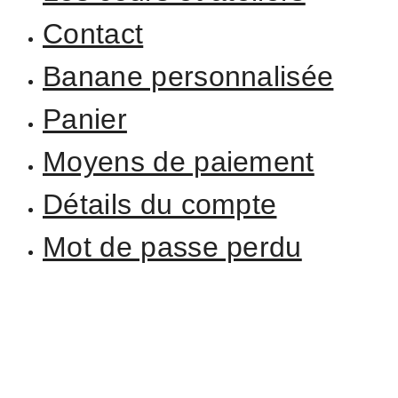
Contact
Banane personnalisée
Panier
Moyens de paiement
Détails du compte
Mot de passe perdu