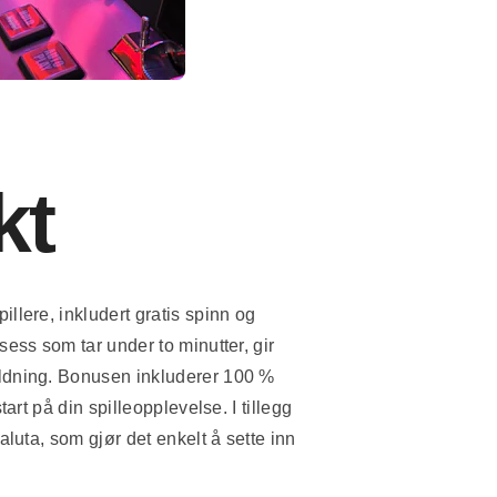
kt
llere, inkludert gratis spinn og
sess som tar under to minutter, gir
oldning. Bonusen inkluderer 100 %
art på din spilleopplevelse. I tillegg
aluta, som gjør det enkelt å sette inn