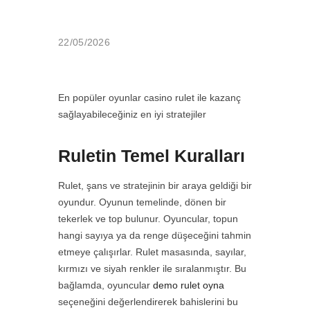
22/05/2026
En popüler oyunlar casino rulet ile kazanç
sağlayabileceğiniz en iyi stratejiler
Ruletin Temel Kuralları
Rulet, şans ve stratejinin bir araya geldiği bir
oyundur. Oyunun temelinde, dönen bir
tekerlek ve top bulunur. Oyuncular, topun
hangi sayıya ya da renge düşeceğini tahmin
etmeye çalışırlar. Rulet masasında, sayılar,
kırmızı ve siyah renkler ile sıralanmıştır. Bu
bağlamda, oyuncular
demo rulet oyna
seçeneğini değerlendirerek bahislerini bu