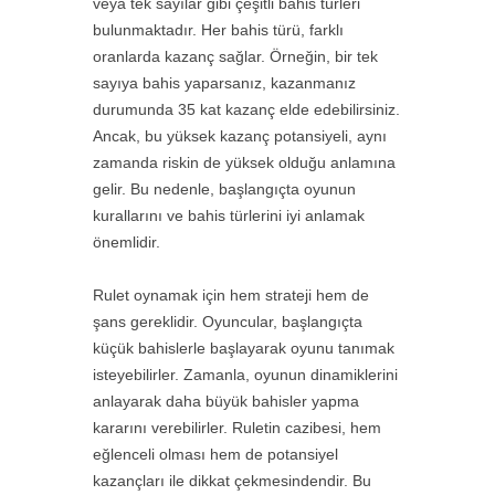
veya tek sayılar gibi çeşitli bahis türleri
bulunmaktadır. Her bahis türü, farklı
oranlarda kazanç sağlar. Örneğin, bir tek
sayıya bahis yaparsanız, kazanmanız
durumunda 35 kat kazanç elde edebilirsiniz.
Ancak, bu yüksek kazanç potansiyeli, aynı
zamanda riskin de yüksek olduğu anlamına
gelir. Bu nedenle, başlangıçta oyunun
kurallarını ve bahis türlerini iyi anlamak
önemlidir.
Rulet oynamak için hem strateji hem de
şans gereklidir. Oyuncular, başlangıçta
küçük bahislerle başlayarak oyunu tanımak
isteyebilirler. Zamanla, oyunun dinamiklerini
anlayarak daha büyük bahisler yapma
kararını verebilirler. Ruletin cazibesi, hem
eğlenceli olması hem de potansiyel
kazançları ile dikkat çekmesindendir. Bu