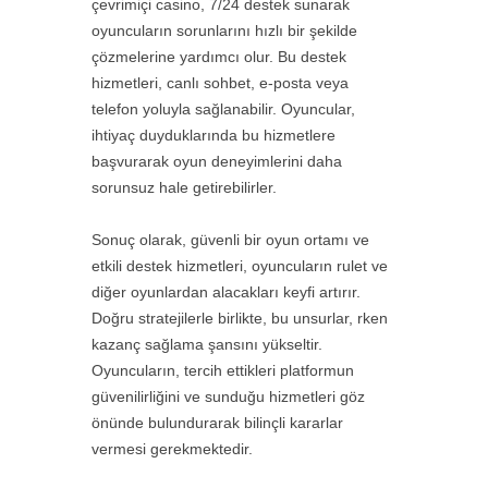
çevrimiçi casino, 7/24 destek sunarak
oyuncuların sorunlarını hızlı bir şekilde
çözmelerine yardımcı olur. Bu destek
hizmetleri, canlı sohbet, e-posta veya
telefon yoluyla sağlanabilir. Oyuncular,
ihtiyaç duyduklarında bu hizmetlere
başvurarak oyun deneyimlerini daha
sorunsuz hale getirebilirler.
Sonuç olarak, güvenli bir oyun ortamı ve
etkili destek hizmetleri, oyuncuların rulet ve
diğer oyunlardan alacakları keyfi artırır.
Doğru stratejilerle birlikte, bu unsurlar, rken
kazanç sağlama şansını yükseltir.
Oyuncuların, tercih ettikleri platformun
güvenilirliğini ve sunduğu hizmetleri göz
önünde bulundurarak bilinçli kararlar
vermesi gerekmektedir.