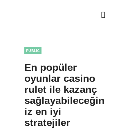
PUBLIC
En popüler
oyunlar casino
rulet ile kazanç
sağlayabileceğin
iz en iyi
stratejiler