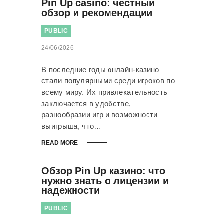
Pin Up casino: честный
обзор и рекомендации
PUBLIC
24/06/2026
В последние годы онлайн-казино
стали популярными среди игроков по
всему миру. Их привлекательность
заключается в удобстве,
разнообразии игр и возможности
выигрыша, что…
READ MORE
Обзор Pin Up казино: что
нужно знать о лицензии и
надежности
PUBLIC