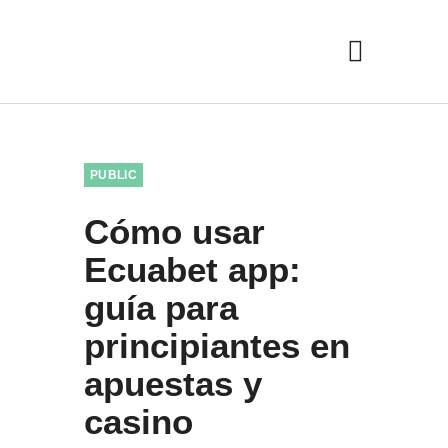
PUBLIC
Cómo usar
Ecuabet app:
guía para
principiantes en
apuestas y
casino