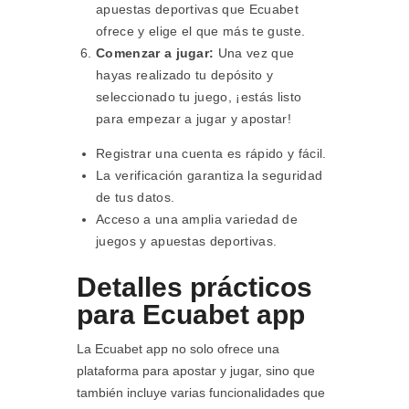
apuestas deportivas que Ecuabet
ofrece y elige el que más te guste.
Comenzar a jugar:
Una vez que
hayas realizado tu depósito y
seleccionado tu juego, ¡estás listo
para empezar a jugar y apostar!
Registrar una cuenta es rápido y fácil.
La verificación garantiza la seguridad
de tus datos.
Acceso a una amplia variedad de
juegos y apuestas deportivas.
Detalles prácticos
para Ecuabet app
La Ecuabet app no solo ofrece una
plataforma para apostar y jugar, sino que
también incluye varias funcionalidades que