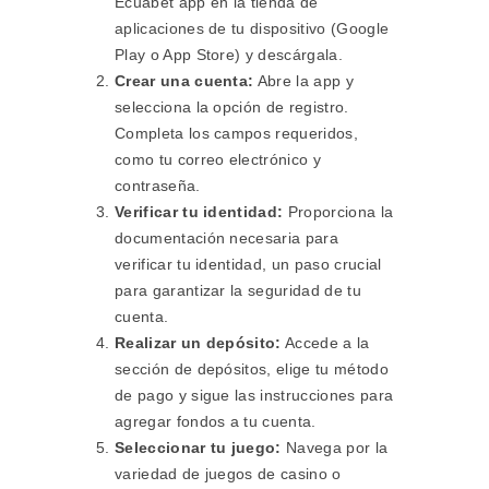
Ecuabet app en la tienda de
aplicaciones de tu dispositivo (Google
Play o App Store) y descárgala.
Crear una cuenta:
Abre la app y
selecciona la opción de registro.
Completa los campos requeridos,
como tu correo electrónico y
contraseña.
Verificar tu identidad:
Proporciona la
documentación necesaria para
verificar tu identidad, un paso crucial
para garantizar la seguridad de tu
cuenta.
Realizar un depósito:
Accede a la
sección de depósitos, elige tu método
de pago y sigue las instrucciones para
agregar fondos a tu cuenta.
Seleccionar tu juego:
Navega por la
variedad de juegos de casino o