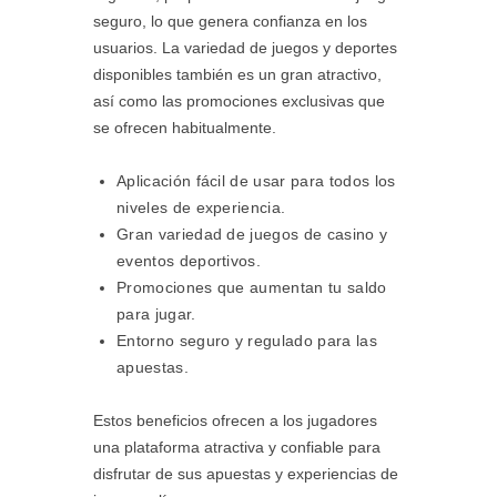
seguro, lo que genera confianza en los
usuarios. La variedad de juegos y deportes
disponibles también es un gran atractivo,
así como las promociones exclusivas que
se ofrecen habitualmente.
Aplicación fácil de usar para todos los
niveles de experiencia.
Gran variedad de juegos de casino y
eventos deportivos.
Promociones que aumentan tu saldo
para jugar.
Entorno seguro y regulado para las
apuestas.
Estos beneficios ofrecen a los jugadores
una plataforma atractiva y confiable para
disfrutar de sus apuestas y experiencias de