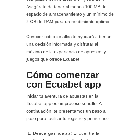
Asegúrate de tener al menos 100 MB de
espacio de almacenamiento y un mínimo de
2 GB de RAM para un rendimiento óptimo.
Conocer estos detalles te ayudará a tomar
una decisión informada y disfrutar al
máximo de la experiencia de apuestas y
juegos que ofrece Ecuabet.
Cómo comenzar
con Ecuabet app
Iniciar tu aventura de apuestas en la
Ecuabet app es un proceso sencillo. A
continuación, te presentamos un paso a
paso para facilitar tu registro y primer uso.
Descargar la app:
Encuentra la