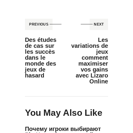
PREVIOUS
NEXT
Des études
Les
de cas sur
variations de
les succès
jeux
dans le
comment
monde des
maximiser
jeux de
vos gains
hasard
avec Lizaro
Online
You May Also Like
Почему игроки выбирают