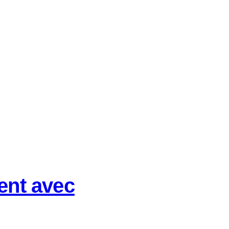
gent avec