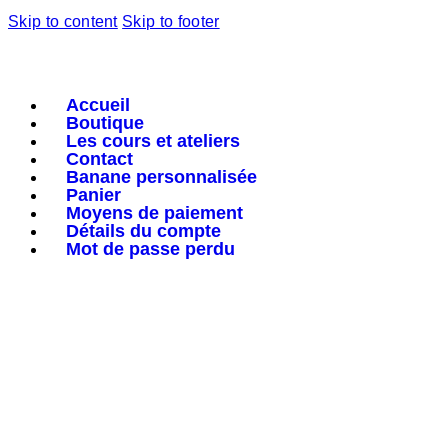
Skip to content
Skip to footer
Accueil
Boutique
Les cours et ateliers
Contact
Banane personnalisée
Panier
Moyens de paiement
Détails du compte
Mot de passe perdu