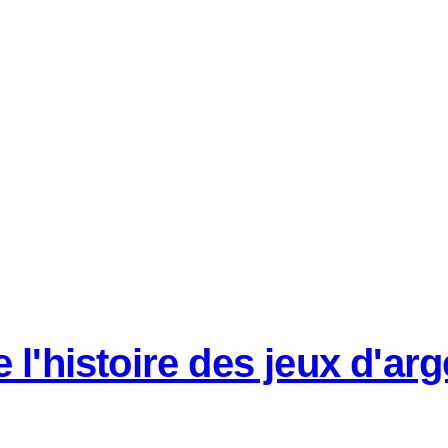
 l'histoire des jeux d'ar