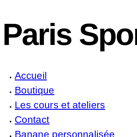
Paris Spor
Accueil
Boutique
Les cours et ateliers
Contact
Banane personnalisée