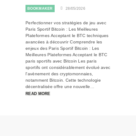
BOOKMAKER
28/05/2026
Perfectionner vos stratégies de jeu avec
Paris Sportif Bitcoin : Les Meilleures
Plateformes Acceptant le BTC techniques
avancées à découvrir Comprendre les
enjeux des Paris Sportif Bitcoin : Les
Meilleures Plateformes Acceptant le BTC
paris sportifs avec Bitcoin Les paris
sportifs ont considérablement évolué avec
l'avènement des cryptomonnaies,
notamment Bitcoin. Cette technologie
décentralisée offre une nouvelle…
READ MORE