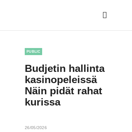
PUBLIC
Budjetin hallinta
kasinopeleissä
Näin pidät rahat
kurissa
26/05/2026