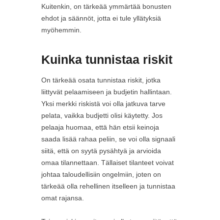
Kuitenkin, on tärkeää ymmärtää bonusten
ehdot ja säännöt, jotta ei tule yllätyksiä
myöhemmin.
Kuinka tunnistaa riskit
On tärkeää osata tunnistaa riskit, jotka
liittyvät pelaamiseen ja budjetin hallintaan.
Yksi merkki riskistä voi olla jatkuva tarve
pelata, vaikka budjetti olisi käytetty. Jos
pelaaja huomaa, että hän etsii keinoja
saada lisää rahaa peliin, se voi olla signaali
siitä, että on syytä pysähtyä ja arvioida
omaa tilannettaan. Tällaiset tilanteet voivat
johtaa taloudellisiin ongelmiin, joten on
tärkeää olla rehellinen itselleen ja tunnistaa
omat rajansa.