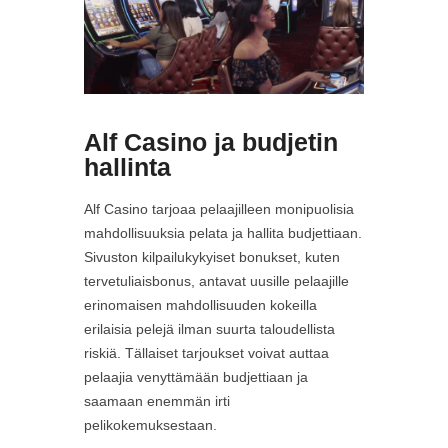
Alf Casino ja budjetin
hallinta
Alf Casino tarjoaa pelaajilleen monipuolisia
mahdollisuuksia pelata ja hallita budjettiaan.
Sivuston kilpailukykyiset bonukset, kuten
tervetuliaisbonus, antavat uusille pelaajille
erinomaisen mahdollisuuden kokeilla
erilaisia pelejä ilman suurta taloudellista
riskiä. Tällaiset tarjoukset voivat auttaa
pelaajia venyttämään budjettiaan ja
saamaan enemmän irti
pelikokemuksestaan.