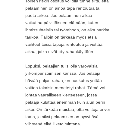
Toinen riskin osoitus voi olla tunne siitä, että
pelaaminen on ainoa tapa rentoutua tai
paeta arkea. Jos pelaaminen alkaa
vaikuttaa päivittäiseen elämään, kuten
ihmissuhteisiin tai työtehoon, on aika harkita
taukoa. Tällöin on tärkeää myös etsiä
vaihtoehtoisia tapoja rentoutua ja viettää
aikaa, jotka eivät liity rahankäyttöön.
Lopuksi, pelaajien tulisi olla varovaisia
ylikompensoimisen kanssa. Jos pelaaja
häviää paljon rahaa, on houkutus yrittää
voittaa takaisin menetetyt rahat. Tämä voi
johtaa vaaralliseen kierteeseen, jossa
pelaaja kuluttaa enemmän kuin alun perin
aikoi. On tärkeää muistaa, että voittoja ei voi
taata, ja siksi pelaamisen on pysyttävä
viihteenä eikä liiketoimintana.