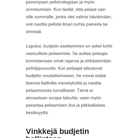
parempaan pelistrategiaan ja myös
onnistumisiin. Kun tiedät, että pelaat vain
sille summalle, jonka olet valmis häviämään,
voit nauttia pelistä ilman turhia paineita tai
stressiä.
Lopuksi, budjetin asettaminen on askel kohti
vastuullista pelaamista. Se auttaa pelaajia
tunnistamaan omat rajansa ja ehkäisemään
peliriippuvuutta. Kun pelaajat sitoutuvat
budjetin noudattamiseen, he voivat estää
itsensä liiallisilta menetyksiltä ja nauttia
pelaamisesta turvallisesti. Tämä ei
ainoastaan suojaa taloutta, vaan myös
parantaa pelaamisen iloa ja pitkäaikaista
kestävyyttä.
Vinkkejä budjetin