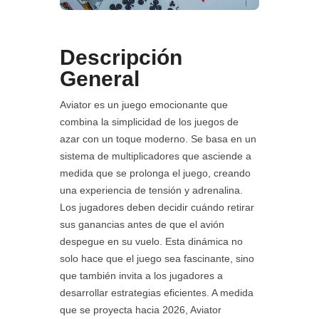
Descripción
General
Aviator es un juego emocionante que
combina la simplicidad de los juegos de
azar con un toque moderno. Se basa en un
sistema de multiplicadores que asciende a
medida que se prolonga el juego, creando
una experiencia de tensión y adrenalina.
Los jugadores deben decidir cuándo retirar
sus ganancias antes de que el avión
despegue en su vuelo. Esta dinámica no
solo hace que el juego sea fascinante, sino
que también invita a los jugadores a
desarrollar estrategias eficientes. A medida
que se proyecta hacia 2026, Aviator