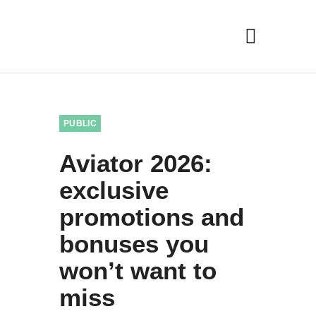
PUBLIC
Aviator 2026:
exclusive
promotions and
bonuses you
won’t want to
miss