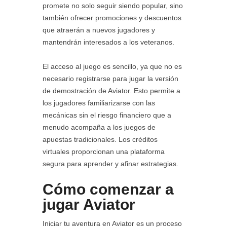
promete no solo seguir siendo popular, sino
también ofrecer promociones y descuentos
que atraerán a nuevos jugadores y
mantendrán interesados a los veteranos.
El acceso al juego es sencillo, ya que no es
necesario registrarse para jugar la versión
de demostración de Aviator. Esto permite a
los jugadores familiarizarse con las
mecánicas sin el riesgo financiero que a
menudo acompaña a los juegos de
apuestas tradicionales. Los créditos
virtuales proporcionan una plataforma
segura para aprender y afinar estrategias.
Cómo comenzar a
jugar Aviator
Iniciar tu aventura en Aviator es un proceso