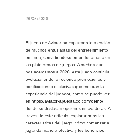
26/05/2026
El juego de Aviator ha capturado la atención
de muchos entusiastas del entretenimiento
en línea, convirtiéndose en un fenómeno en
las plataformas de juegos. A medida que
nos acercamos a 2026, este juego continúa
evolucionando, ofreciendo promociones y
bonificaciones exclusivas que mejoran la
experiencia del jugador, como se puede ver
en
https://aviator-apuesta.co.com/demo/
donde se destacan opciones innovadoras. A
través de este artículo, exploraremos las
características del juego, cómo comenzar a
jugar de manera efectiva y los beneficios