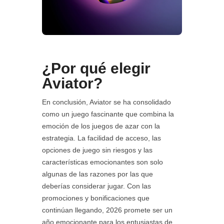
¿Por qué elegir
Aviator?
En conclusión, Aviator se ha consolidado
como un juego fascinante que combina la
emoción de los juegos de azar con la
estrategia. La facilidad de acceso, las
opciones de juego sin riesgos y las
características emocionantes son solo
algunas de las razones por las que
deberías considerar jugar. Con las
promociones y bonificaciones que
continúan llegando, 2026 promete ser un
año emocionante para los entusiastas de