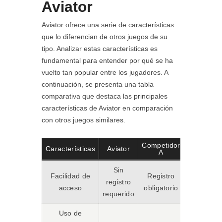
Aviator
Aviator ofrece una serie de características
que lo diferencian de otros juegos de su
tipo. Analizar estas características es
fundamental para entender por qué se ha
vuelto tan popular entre los jugadores. A
continuación, se presenta una tabla
comparativa que destaca las principales
características de Aviator en comparación
con otros juegos similares.
Competidor
Competid
Características
Aviator
A
B
Sin
Facilidad de
Registro
Registro
registro
acceso
obligatorio
obligatori
requerido
Uso de