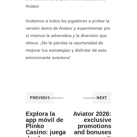
Aviator.
Invitamos a todos los jugadores a probar la
versión demo de Aviator y experimentar por
sí mismos la adrenalina y la diversión que
ofrece. ¡No te pierdas la oportunidad de
mejorar tus estrategias y disfrutar de esta
emocionante aventura!
PREVIOUS
NEXT
Explora la
Aviator 2026:
app móvil de
exclusive
Plinko
promotions
Casino: juega
and bonuses