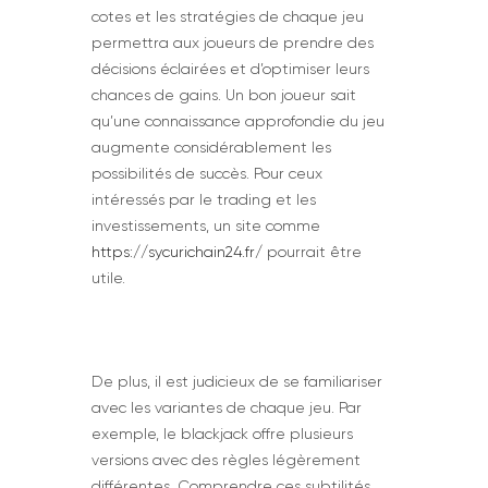
cotes et les stratégies de chaque jeu
permettra aux joueurs de prendre des
décisions éclairées et d’optimiser leurs
chances de gains. Un bon joueur sait
qu’une connaissance approfondie du jeu
augmente considérablement les
possibilités de succès. Pour ceux
intéressés par le trading et les
investissements, un site comme
https://sycurichain24.fr/
pourrait être
utile.
De plus, il est judicieux de se familiariser
avec les variantes de chaque jeu. Par
exemple, le blackjack offre plusieurs
versions avec des règles légèrement
différentes. Comprendre ces subtilités