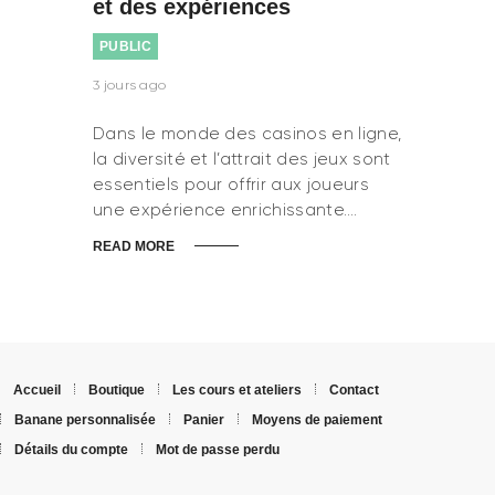
et des expériences
PUBLIC
3 jours ago
Dans le monde des casinos en ligne,
la diversité et l’attrait des jeux sont
essentiels pour offrir aux joueurs
une expérience enrichissante.…
READ MORE
Accueil
Boutique
Les cours et ateliers
Contact
Banane personnalisée
Panier
Moyens de paiement
Détails du compte
Mot de passe perdu