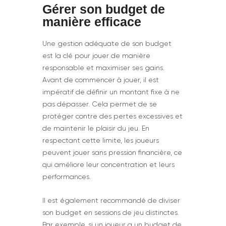
Gérer son budget de
manière efficace
Une gestion adéquate de son budget
est la clé pour jouer de manière
responsable et maximiser ses gains.
Avant de commencer à jouer, il est
impératif de définir un montant fixe à ne
pas dépasser. Cela permet de se
protéger contre des pertes excessives et
de maintenir le plaisir du jeu. En
respectant cette limite, les joueurs
peuvent jouer sans pression financière, ce
qui améliore leur concentration et leurs
performances.
Il est également recommandé de diviser
son budget en sessions de jeu distinctes.
Par exemple, si un joueur a un budget de