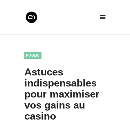
PUBLIC
Astuces
indispensables
pour maximiser
vos gains au
casino