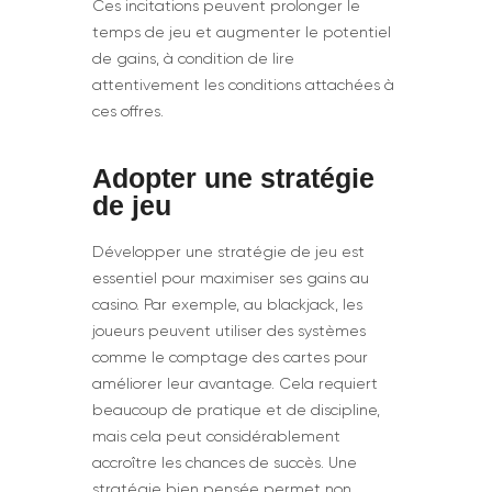
Ces incitations peuvent prolonger le
temps de jeu et augmenter le potentiel
de gains, à condition de lire
attentivement les conditions attachées à
ces offres.
Adopter une stratégie
de jeu
Développer une stratégie de jeu est
essentiel pour maximiser ses gains au
casino. Par exemple, au blackjack, les
joueurs peuvent utiliser des systèmes
comme le comptage des cartes pour
améliorer leur avantage. Cela requiert
beaucoup de pratique et de discipline,
mais cela peut considérablement
accroître les chances de succès. Une
stratégie bien pensée permet non