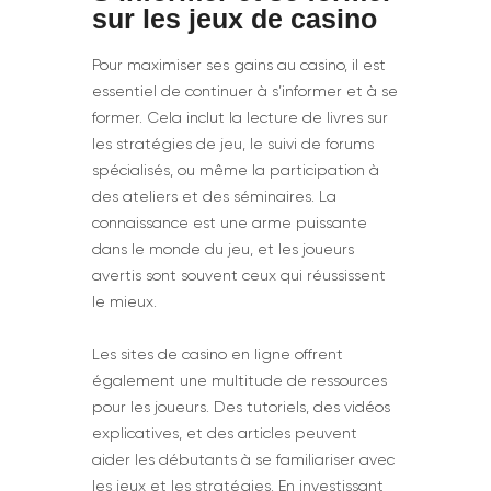
sur les jeux de casino
Pour maximiser ses gains au casino, il est
essentiel de continuer à s’informer et à se
former. Cela inclut la lecture de livres sur
les stratégies de jeu, le suivi de forums
spécialisés, ou même la participation à
des ateliers et des séminaires. La
connaissance est une arme puissante
dans le monde du jeu, et les joueurs
avertis sont souvent ceux qui réussissent
le mieux.
Les sites de casino en ligne offrent
également une multitude de ressources
pour les joueurs. Des tutoriels, des vidéos
explicatives, et des articles peuvent
aider les débutants à se familiariser avec
les jeux et les stratégies. En investissant