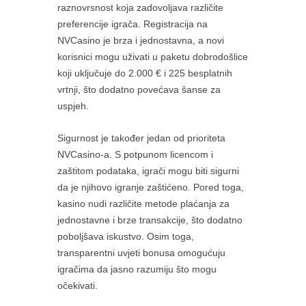
raznovrsnost koja zadovoljava različite
preferencije igrača. Registracija na
NVCasino je brza i jednostavna, a novi
korisnici mogu uživati u paketu dobrodošlice
koji uključuje do 2.000 € i 225 besplatnih
vrtnji, što dodatno povećava šanse za
uspjeh.
Sigurnost je također jedan od prioriteta
NVCasino-a. S potpunom licencom i
zaštitom podataka, igrači mogu biti sigurni
da je njihovo igranje zaštićeno. Pored toga,
kasino nudi različite metode plaćanja za
jednostavne i brze transakcije, što dodatno
poboljšava iskustvo. Osim toga,
transparentni uvjeti bonusa omogućuju
igračima da jasno razumiju što mogu
očekivati.