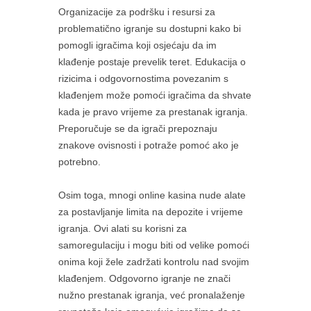
Organizacije za podršku i resursi za
problematično igranje su dostupni kako bi
pomogli igračima koji osjećaju da im
klađenje postaje prevelik teret. Edukacija o
rizicima i odgovornostima povezanim s
klađenjem može pomoći igračima da shvate
kada je pravo vrijeme za prestanak igranja.
Preporučuje se da igrači prepoznaju
znakove ovisnosti i potraže pomoć ako je
potrebno.
Osim toga, mnogi online kasina nude alate
za postavljanje limita na depozite i vrijeme
igranja. Ovi alati su korisni za
samoregulaciju i mogu biti od velike pomoći
onima koji žele zadržati kontrolu nad svojim
klađenjem. Odgovorno igranje ne znači
nužno prestanak igranja, već pronalaženje