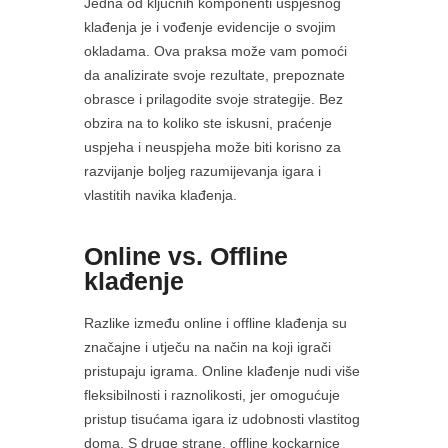
Jedna od ključnih komponenti uspješnog
klađenja je i vođenje evidencije o svojim
okladama. Ova praksa može vam pomoći
da analizirate svoje rezultate, prepoznate
obrasce i prilagodite svoje strategije. Bez
obzira na to koliko ste iskusni, praćenje
uspjeha i neuspjeha može biti korisno za
razvijanje boljeg razumijevanja igara i
vlastitih navika klađenja.
Online vs. Offline
klađenje
Razlike između online i offline klađenja su
značajne i utječu na način na koji igrači
pristupaju igrama. Online klađenje nudi više
fleksibilnosti i raznolikosti, jer omogućuje
pristup tisućama igara iz udobnosti vlastitog
doma. S druge strane, offline kockarnice