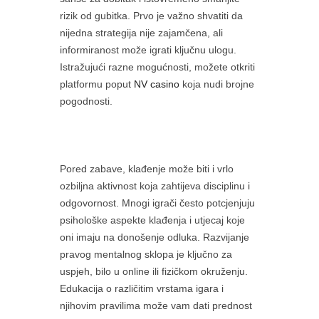
rizik od gubitka. Prvo je važno shvatiti da
nijedna strategija nije zajamčena, ali
informiranost može igrati ključnu ulogu.
Istražujući razne mogućnosti, možete otkriti
platformu poput
NV casino
koja nudi brojne
pogodnosti.
Pored zabave, klađenje može biti i vrlo
ozbiljna aktivnost koja zahtijeva disciplinu i
odgovornost. Mnogi igrači često potcjenjuju
psihološke aspekte klađenja i utjecaj koje
oni imaju na donošenje odluka. Razvijanje
pravog mentalnog sklopa je ključno za
uspjeh, bilo u online ili fizičkom okruženju.
Edukacija o različitim vrstama igara i
njihovim pravilima može vam dati prednost