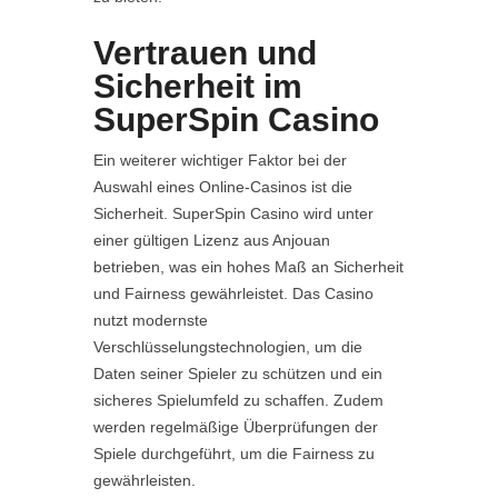
Vertrauen und
Sicherheit im
SuperSpin Casino
Ein weiterer wichtiger Faktor bei der
Auswahl eines Online-Casinos ist die
Sicherheit. SuperSpin Casino wird unter
einer gültigen Lizenz aus Anjouan
betrieben, was ein hohes Maß an Sicherheit
und Fairness gewährleistet. Das Casino
nutzt modernste
Verschlüsselungstechnologien, um die
Daten seiner Spieler zu schützen und ein
sicheres Spielumfeld zu schaffen. Zudem
werden regelmäßige Überprüfungen der
Spiele durchgeführt, um die Fairness zu
gewährleisten.