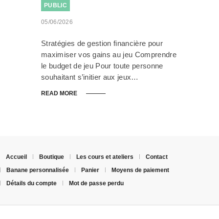
PUBLIC
05/06/2026
Stratégies de gestion financière pour
maximiser vos gains au jeu Comprendre
le budget de jeu Pour toute personne
souhaitant s’initier aux jeux…
READ MORE
Accueil
Boutique
Les cours et ateliers
Contact
Banane personnalisée
Panier
Moyens de paiement
Détails du compte
Mot de passe perdu