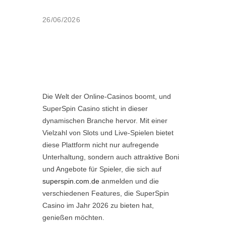
26/06/2026
Die Welt der Online-Casinos boomt, und
SuperSpin Casino sticht in dieser
dynamischen Branche hervor. Mit einer
Vielzahl von Slots und Live-Spielen bietet
diese Plattform nicht nur aufregende
Unterhaltung, sondern auch attraktive Boni
und Angebote für Spieler, die sich auf
superspin.com.de
anmelden und die
verschiedenen Features, die SuperSpin
Casino im Jahr 2026 zu bieten hat,
genießen möchten.