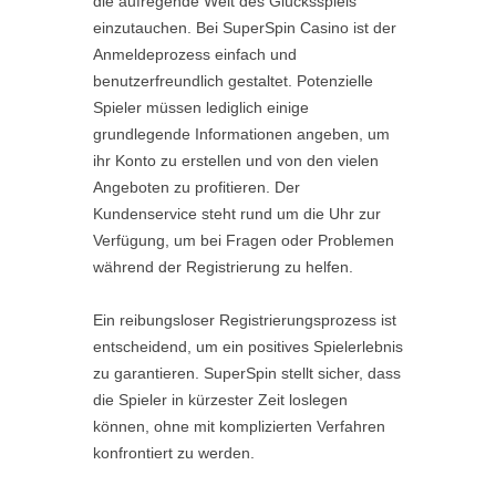
die aufregende Welt des Glücksspiels
einzutauchen. Bei SuperSpin Casino ist der
Anmeldeprozess einfach und
benutzerfreundlich gestaltet. Potenzielle
Spieler müssen lediglich einige
grundlegende Informationen angeben, um
ihr Konto zu erstellen und von den vielen
Angeboten zu profitieren. Der
Kundenservice steht rund um die Uhr zur
Verfügung, um bei Fragen oder Problemen
während der Registrierung zu helfen.
Ein reibungsloser Registrierungsprozess ist
entscheidend, um ein positives Spielerlebnis
zu garantieren. SuperSpin stellt sicher, dass
die Spieler in kürzester Zeit loslegen
können, ohne mit komplizierten Verfahren
konfrontiert zu werden.