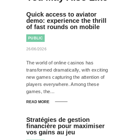
Quick access to aviator
demo: experience the thrill
of fast rounds on mobile
PUBLIC
26/06/2026
The world of online casinos has
transformed dramatically, with exciting
new games capturing the attention of
players everywhere. Among these
games, the…
READ MORE
Stratégies de gestion
financière pour maximiser
vos gains au jeu