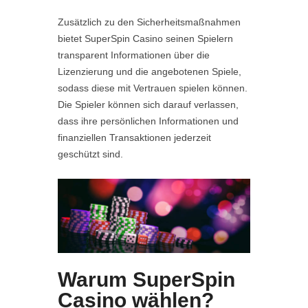
Zusätzlich zu den Sicherheitsmaßnahmen
bietet SuperSpin Casino seinen Spielern
transparent Informationen über die
Lizenzierung und die angebotenen Spiele,
sodass diese mit Vertrauen spielen können.
Die Spieler können sich darauf verlassen,
dass ihre persönlichen Informationen und
finanziellen Transaktionen jederzeit
geschützt sind.
Warum SuperSpin
Casino wählen?