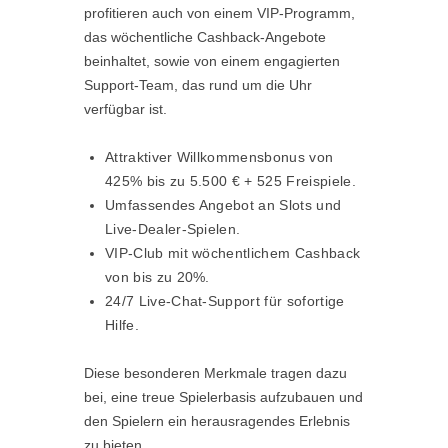
profitieren auch von einem VIP-Programm,
das wöchentliche Cashback-Angebote
beinhaltet, sowie von einem engagierten
Support-Team, das rund um die Uhr
verfügbar ist.
Attraktiver Willkommensbonus von
425% bis zu 5.500 € + 525 Freispiele.
Umfassendes Angebot an Slots und
Live-Dealer-Spielen.
VIP-Club mit wöchentlichem Cashback
von bis zu 20%.
24/7 Live-Chat-Support für sofortige
Hilfe.
Diese besonderen Merkmale tragen dazu
bei, eine treue Spielerbasis aufzubauen und
den Spielern ein herausragendes Erlebnis
zu bieten.