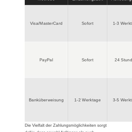
Visa/MasterCard
Sofort
1-3 Werk
PayPal
Sofort
24 Stun
Banküberweisung
1-2 Werktage
3-5 Werk
Die Vielfalt der Zahlungsmöglichkeiten sorgt