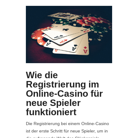
Wie die
Registrierung im
Online-Casino für
neue Spieler
funktioniert
Die Registrierung bei einem Online-Casino
ist der erste Schritt für neue Spieler, um in