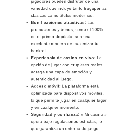
jugadores pueden disfrutar de una
variedad que incluye tanto tragaperras
clásicas como títulos modernos.
Bonificaciones atractivas:
Las
promociones y bonos, como el 100%
en el primer depósito, son una
excelente manera de maximizar tu
bankroll.
Experiencia de casino en vivo:
La
opción de jugar con crupieres reales
agrega una capa de emoción y
autenticidad al juego.
Acceso móvil:
La plataforma está
optimizada para dispositivos móviles,
lo que permite jugar en cualquier lugar
y en cualquier momento.
Seguridad y confianza:
« Mi casino »
opera bajo regulaciones estrictas, lo
que garantiza un entorno de juego