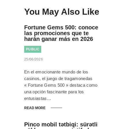
You May Also Like
Fortune Gems 500: conoce
las promociones que te
harán ganar más en 2026
PUBLIC
25/06/2026
En el emocionante mundo de los
casinos, el juego de tragamonedas
« Fortune Gems 500 » destaca como
una opción fascinante para los
entusiastas…
READ MORE
Pinco mobil tətbiqi: sürətli