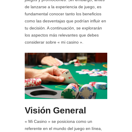
de lanzarse a la experiencia de juego, es
fundamental conocer tanto los beneficios
como las desventajas que podrían influir en
tu decisión. A continuación, se explorarán
los aspectos más relevantes que debes
considerar sobre « mi casino ».
Visión General
« Mi Casino » se posiciona como un
referente en el mundo del juego en línea,