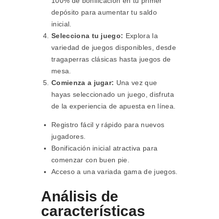
100% de bonificación en tu primer
depósito para aumentar tu saldo
inicial.
Selecciona tu juego:
Explora la
variedad de juegos disponibles, desde
tragaperras clásicas hasta juegos de
mesa.
Comienza a jugar:
Una vez que
hayas seleccionado un juego, disfruta
de la experiencia de apuesta en línea.
Registro fácil y rápido para nuevos
jugadores.
Bonificación inicial atractiva para
comenzar con buen pie.
Acceso a una variada gama de juegos.
Análisis de
características