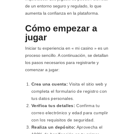
de un entorno seguro y regulado, lo que
aumenta la confianza en la plataforma.
Cómo empezar a
jugar
Iniciar tu experiencia en « mi casino » es un
proceso sencillo. A continuación, se detallan
los pasos necesarios para registrarte y
comenzar a jugar:
Crea una cuenta:
Visita el sitio web y
completa el formulario de registro con
tus datos personales.
Verifica tus detalles:
Confirma tu
correo electrónico y edad para cumplir
con los requisitos de seguridad.
Realiza un depósito:
Aprovecha el