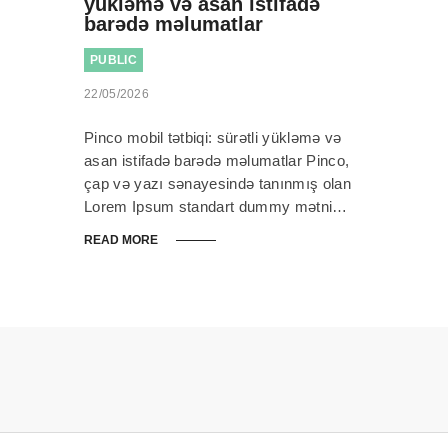
yükləmə və asan istifadə
barədə məlumatlar
PUBLIC
22/05/2026
Pinco mobil tətbiqi: sürətli yükləmə və
asan istifadə barədə məlumatlar Pinco,
çap və yazı sənayesində tanınmış olan
Lorem Ipsum standart dummy mətni…
READ MORE