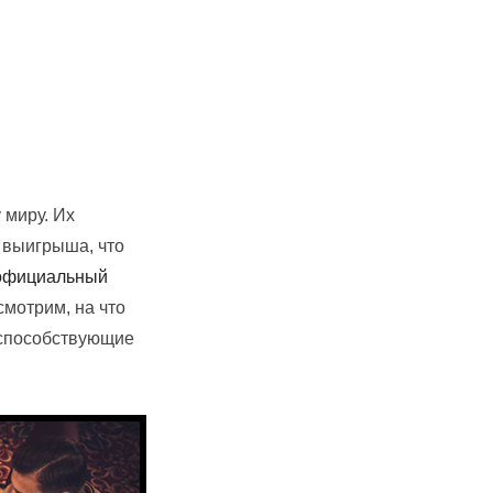
 миру. Их
 выигрыша, что
официальный
смотрим, на что
 способствующие