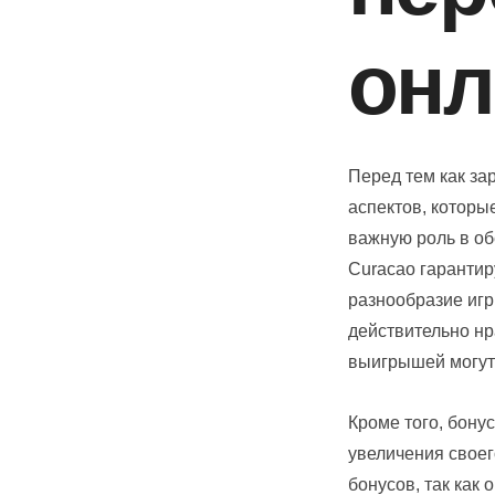
онл
Перед тем как за
аспектов, которы
важную роль в об
Curacao гарантир
разнообразие игр
действительно нр
выигрышей могут 
Кроме того, бону
увеличения своег
бонусов, так как