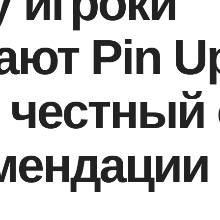
 игроки
ют Pin U
: честный
мендации