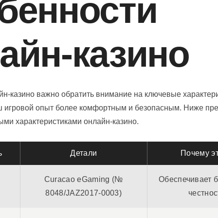
бенности
айн-казино
н-казино важно обратить внимание на ключевые характери
аш игровой опыт более комфортным и безопасным. Ниже пр
ыми характеристиками онлайн-казино.
ь
Детали
Почему э
Curacao eGaming (№
Обеспечивает б
8048/JAZ2017-0003)
честнос