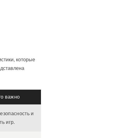
стики, которые
едставлена
то важно
езопасность и
ть игр.