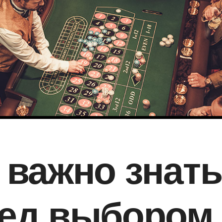
 важно знать
ед выбором