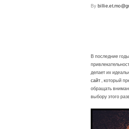
By
billie.et.mo@
В последние годы
привлекательност
делает их идеаль
сайт
, который пр
обращать вниман
выбору этого раз