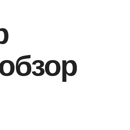
p
 обзор