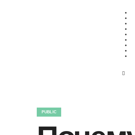
PUBLIC