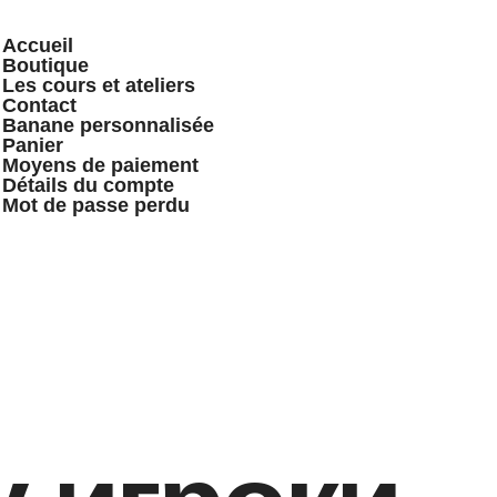
Accueil
Boutique
Les cours et ateliers
Contact
Banane personnalisée
Panier
Moyens de paiement
Détails du compte
Mot de passe perdu