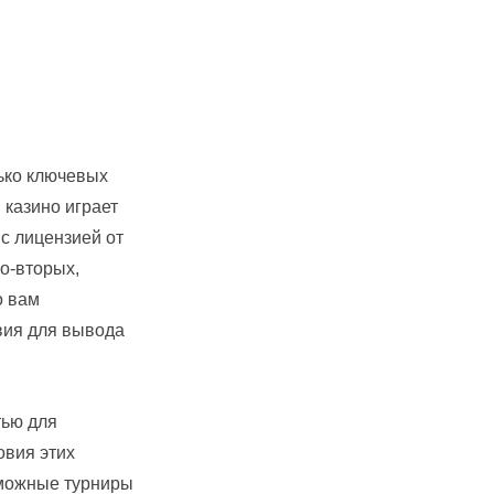
лько ключевых
 казино играет
 с лицензией от
о-вторых,
о вам
вия для вывода
тью для
овия этих
озможные турниры