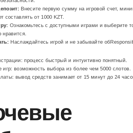
 безопасности.
епозит:
Внесите первую сумму на игровой счет, мин
т составлять от 1000 KZT.
ру:
Ознакомьтесь с доступными играми и выберите то
 нравится.
ать:
Наслаждайтесь игрой и не забывайте обResponsib
истрации: процесс быстрый и интуитивно понятный.
 игр: возможность выбора из более чем 5000 слотов.
аты: вывод средств занимает от 15 минут до 24 часо
ючевые