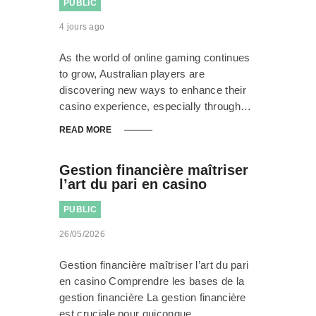
PUBLIC
4 jours ago
As the world of online gaming continues
to grow, Australian players are
discovering new ways to enhance their
casino experience, especially through…
READ MORE
Gestion financière maîtriser
l’art du pari en casino
PUBLIC
26/05/2026
Gestion financière maîtriser l’art du pari
en casino Comprendre les bases de la
gestion financière La gestion financière
est cruciale pour quiconque…