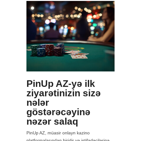
PinUp AZ-yə ilk
ziyarətinizin sizə
nələr
göstərəcəyinə
nəzər salaq
PinUp AZ, müasir onlayn kazino
platformalarından biridir və istifadəçilərinə