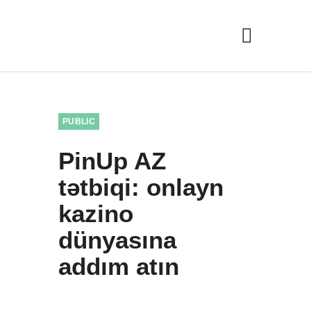
PUBLIC
PinUp AZ
tətbiqi: onlayn
kazino
dünyasına
addım atın