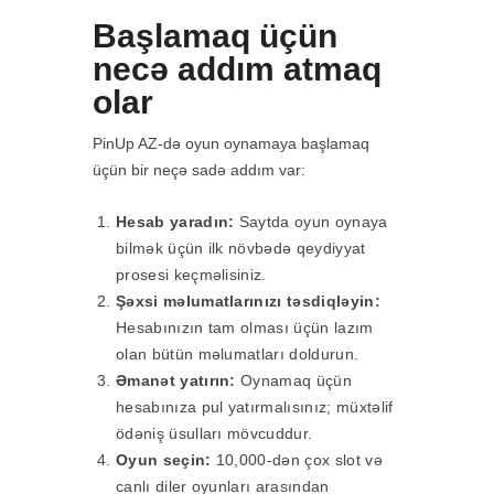
Başlamaq üçün
necə addım atmaq
olar
PinUp AZ-də oyun oynamaya başlamaq
üçün bir neçə sadə addım var:
Hesab yaradın:
Saytda oyun oynaya
bilmək üçün ilk növbədə qeydiyyat
prosesi keçməlisiniz.
Şəxsi məlumatlarınızı təsdiqləyin:
Hesabınızın tam olması üçün lazım
olan bütün məlumatları doldurun.
Əmanət yatırın:
Oynamaq üçün
hesabınıza pul yatırmalısınız; müxtəlif
ödəniş üsulları mövcuddur.
Oyun seçin:
10,000-dən çox slot və
canlı diler oyunları arasından