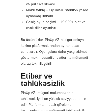
və pul çıxarılması.
Mobil tətbiq – Oyunları istənilən yerdə
oynamaq imkanı.
Geniş oyun seçimi – 10,000+ slot və
canlı diler oyunları.
Bu üstünlüklər, PinUp AZ-ni digər onlayn
kazino platformalarından ayıran əsas
cəhətlərdir. Oyunçulara daha yaxşı xidmət
göstərmək məqsədilə, platforma mütəmadi
olaraq təkmilləşdirilir.
Etibar və
təhlükəsizlik
PinUp AZ, müştəri məlumatlarının
təhlükəsizliyini ən yüksək səviyyədə təmin
edir. Platforma, müasir şifrələmə
texnologiyaları və mütəmadi təhlükəsizlik