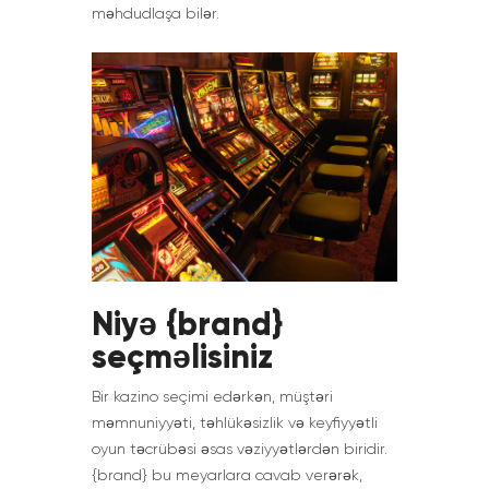
məhdudlaşa bilər.
Niyə {brand}
seçməlisiniz
Bir kazino seçimi edərkən, müştəri
məmnuniyyəti, təhlükəsizlik və keyfiyyətli
oyun təcrübəsi əsas vəziyyətlərdən biridir.
{brand} bu meyarlara cavab verərək,