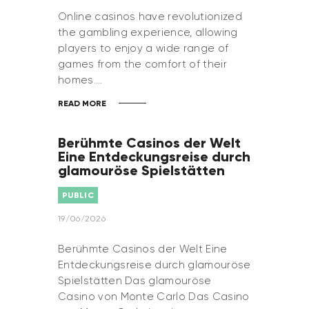
Online casinos have revolutionized
the gambling experience, allowing
players to enjoy a wide range of
games from the comfort of their
homes.…
READ MORE
Berühmte Casinos der Welt
Eine Entdeckungsreise durch
glamouröse Spielstätten
PUBLIC
19/06/2026
Berühmte Casinos der Welt Eine
Entdeckungsreise durch glamouröse
Spielstätten Das glamouröse
Casino von Monte Carlo Das Casino