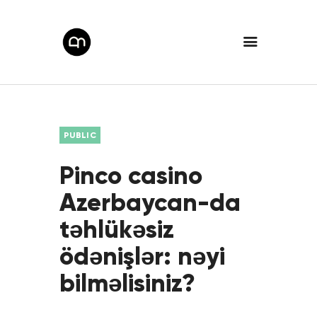
PUBLIC
Pinco casino
Azerbaycan-da
təhlükəsiz
ödənişlər: nəyi
bilməlisiniz?