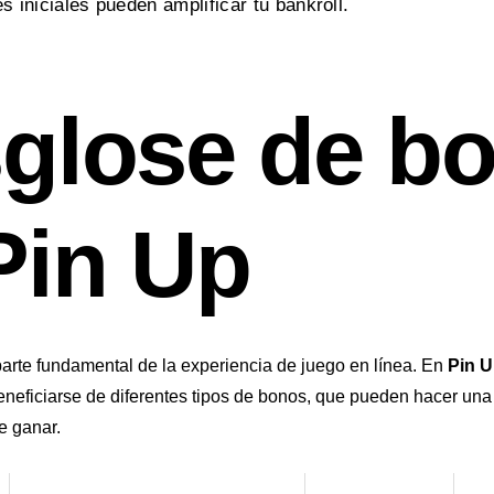
 iniciales pueden amplificar tu bankroll.
glose de b
Pin Up
arte fundamental de la experiencia de juego en línea. En
Pin U
neficiarse de diferentes tipos de bonos, que pueden hacer una 
e ganar.